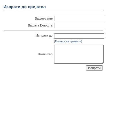
Испрати до пријател
Вашето име
Вашата Е-пошта
Испрати до
(Е-пошта на примачот)
Коментар