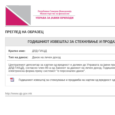
ПРЕГЛЕД НА ОБРАЗЕЦ
ГОДИШНИОТ ИЗВЕШТАЈ ЗА СТЕКНУВАЊЕ И ПРОДАЖ
Кратко име:
ДЛД-ГИ/ЦД
Тип на данок:
Данок на личен доход
Централниот депозитар за хартии од вредност е должен до Управата за јавни пр
ДЛД-ГИ/ЦД), согласно член 85-а од Законот за данокот на личен доход. Годишнио
електронска форма преку системот "е-персонален данок".
Годишниот извештај за стекнување и продажба на хартии од вредност о
http://www.ujp.gov.mk