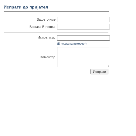
Испрати до пријател
Вашето име
Вашата Е-пошта
Испрати до
(Е-пошта на примачот)
Коментар