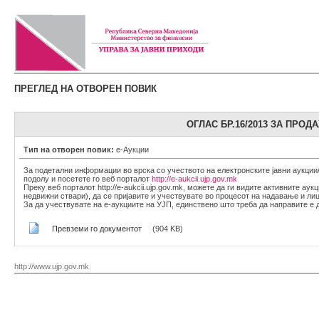
ПРЕГЛЕД НА ОТВОРЕН ПОВИК
ОГЛАС БР.16/2013 ЗА ПРО
Тип на отворен повик:
е-Аукции
За подетални информации во врска со учеството на електронските јавни аукции
подолу и посетете го веб порталот
http://e-aukcii.ujp.gov.mk
Преку веб порталот http://e-aukcii.ujp.gov.mk, можете да ги видите активните ау
недвижни ствари), да се пријавите и учествувате во процесот на надавање и лиц
За да учествувате на е-аукциите на УЈП, единствено што треба да направите е да 
Превземи го документот
(904 KB)
http://www.ujp.gov.mk