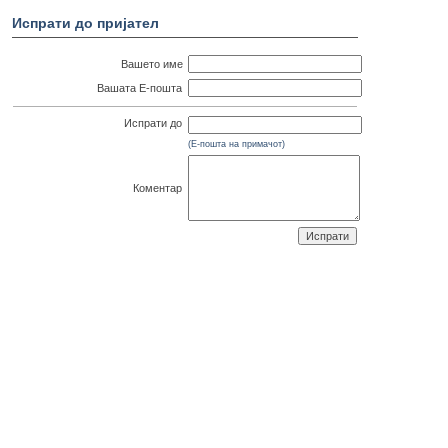
Испрати до пријател
Вашето име
Вашата Е-пошта
Испрати до
(Е-пошта на примачот)
Коментар