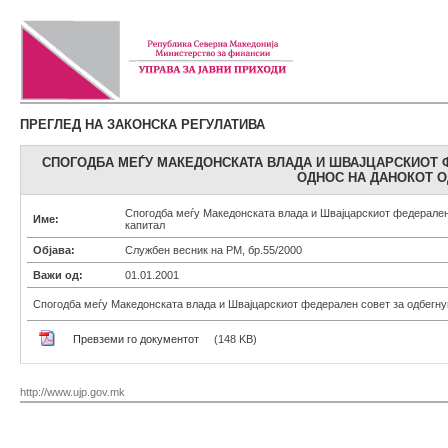
ПРЕГЛЕД НА ЗАКОНСКА РЕГУЛАТИВА
СПОГОДБА МЕЃУ МАКЕДОНСКАТА ВЛАДА И ШВАЈЦАРСКИОТ 
ОДНОС НА ДАНОКОТ О
Спогодба меѓу Македонската влада и Швајцарскиот федерален 
Име:
капитал
Објава:
Службен весник на РМ, бр.55/2000
Важи од:
01.01.2001
Спогодба меѓу Македонската влада и Швајцарскиот федерален совет за одбегнув
Превземи го документот
(148 KB)
http://www.ujp.gov.mk