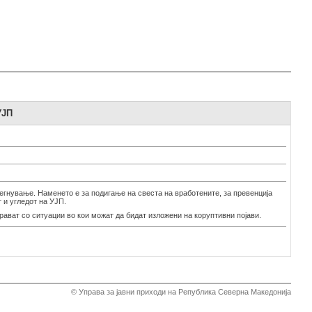
УЈП
бегнување. Наменето е за подигање на свеста на вработените, за превенција
 и угледот на УЈП.
рават со ситуации во кои можат да бидат изложени на коруптивни појави.
© Управа за јавни приходи на Република Северна Македонија