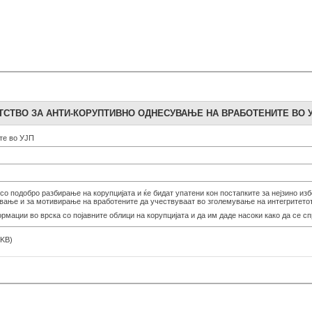
ТСТВО ЗА АНТИ-КОРУПТИВНО ОДНЕСУВАЊЕ НА ВРАБОТЕНИТЕ ВО 
те во УЈП
со подобро разбирање на корупцијата и ќе бидат упатени кон постапките за нејзино из
ување и за мотивирање на вработените да учествуваат во зголемување на интегритетот
рмации во врска со појавните облици на корупцијата и да им даде насоки како да се сп
 KB)