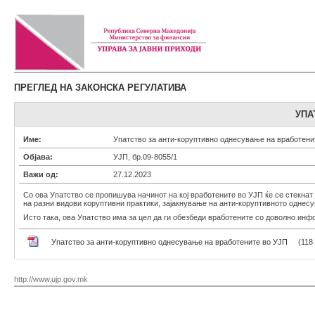
ПРЕГЛЕД НА ЗАКОНСКА РЕГУЛАТИВА
УПА
Име:
Упатство за анти-коруптивно однесување на вработени
Објава:
УЈП, бр.09-8055/1
Важи од:
27.12.2023
Со ова Упатство се пропишува начинот на кој вработените во УЈП ќе се стекнат 
на разни видови коруптивни практики, зајакнување на анти-коруптивното однес
Исто така, ова Упатство има за цел да ги обезбеди вработените со доволно инфо
Упатство за анти-коруптивно однесување на вработените во УЈП
(118
http://www.ujp.gov.mk