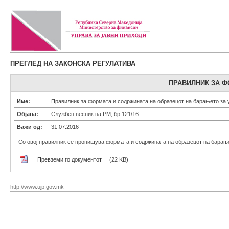
ПРЕГЛЕД НА ЗАКОНСКА РЕГУЛАТИВА
ПРАВИЛНИК ЗА Ф
Име:
Правилник за формата и содржината на образецот на барањето за 
Објава:
Службен весник на РМ, бр.121/16
Важи од:
31.07.2016
Со овој правилник се пропишува формата и содржината на образецот на барање
Превземи го документот
(22 KB)
http://www.ujp.gov.mk