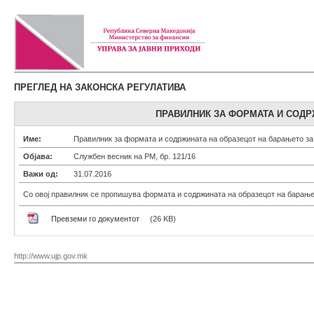
ПРЕГЛЕД НА ЗАКОНСКА РЕГУЛАТИВА
ПРАВИЛНИК ЗА ФОРМАТА И СОДР
Име:
Правилник за формата и содржината на образецот на барањето за
Објава:
Службен весник на РМ, бр. 121/16
Важи од:
31.07.2016
Со овој правилник се пропишува формата и содржината на образецот на барање
Превземи го документот
(26 KB)
http://www.ujp.gov.mk