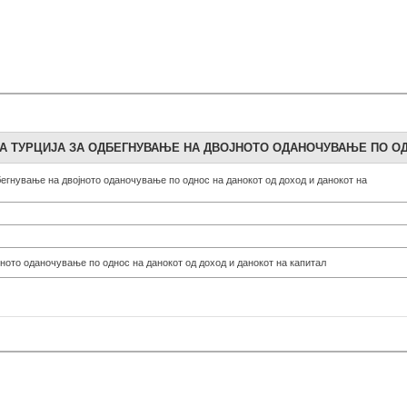
А ТУРЦИЈА ЗА ОДБЕГНУВАЊЕ НА ДВОЈНОТО ОДАНОЧУВАЊЕ ПО ОД
бегнување на двојното оданочување по однос на данокот од доход и данокот на
ното оданочување по однос на данокот од доход и данокот на капитал