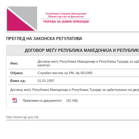
ПРЕГЛЕД НА ЗАКОНСКА РЕГУЛАТИВА
ДОГОВОР МЕЃУ РЕПУБЛИКА МАКЕДОНИЈА И РЕПУБЛИК
Договор меѓу Република Македонија и Република Турција за од
Име:
капитал
Објава:
Службен весник на РМ, бр.45/1995
Важи од:
01.01.1997
Договор меѓу Република Македонија и Република Турција за одбегнување на двој
Превземи го документот
(91 KB)
http://www.ujp.gov.mk