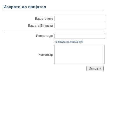
Испрати до пријател
Вашето име
Вашата Е-пошта
Испрати до
(Е-пошта на примачот)
Коментар