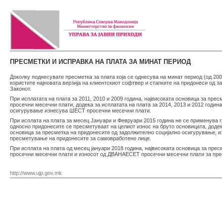
ПРЕСМЕТКИ И ИСПРАВКА НА ПЛАТА ЗА МИНАТ ПЕРИОД
Доколку поднесувате пресметка за плата која се однесува на минат период (од 2009
користите најновата верзија на клиентскиот софтвер и стапките на придонеси од 
Законот.
При исплатата на плата за 2011, 2010 и 2009 година, највисоката основица за пр
просечни месечни плати, додека за исплатата на плата за 2014, 2013 и 2012 годин
осигурување изнесува ШЕСТ просечни месечни плати.
При исплата на плата за месец Јануари и Февруари 2015 година не се применува г
односно придонесите се пресметуваат на целиот износ на бруто основицата, додек
основица за пресметка на придонесите од задолжително социјално осигурување,
пресметување на придонесите за самовработено лице.
При исплата на плата од месец јануари 2018 година, највисоката основица за п
просечни месечни плати и износот од ДВАНАЕСЕТ просечни месечни плати за пре
http://www.ujp.gov.mk