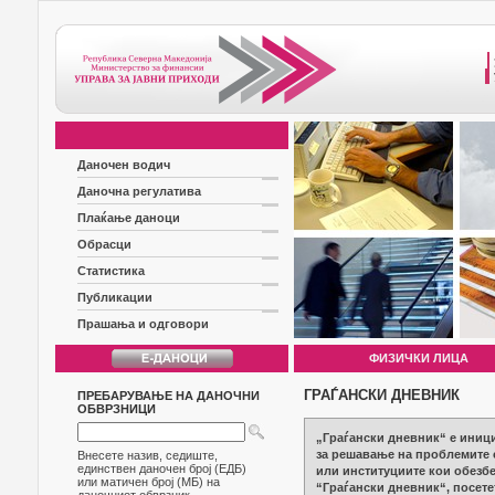
Даночен водич
Даночна регулатива
Плаќање даноци
Обрасци
Статистика
Публикации
Прашања и одговори
ФИЗИЧКИ ЛИЦА
ГРАЃАНСКИ ДНЕВНИК
ПРЕБАРУВАЊЕ НА ДАНОЧНИ
ОБВРЗНИЦИ
„Граѓански дневник“ е иници
за решавање на проблемите с
Внесете назив, седиште,
единствен даночен број (ЕДБ)
или институциите кои обезбе
или матичен број (МБ) на
“Граѓански дневник“, посетет