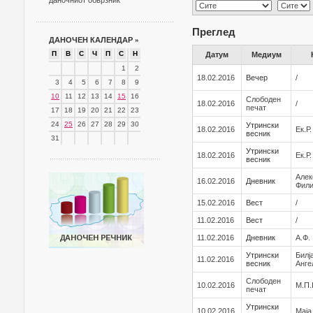
даночниот обврзник
Преглед
ДАНОЧЕН КАЛЕНДАР
»
П
В
С
Ч
П
С
Н
Датум
Медиум
1
2
18.02.2016
Вечер
/
3
4
5
6
7
8
9
10
11
12
13
14
15
16
Слободен
18.02.2016
/
печат
17
18
19
20
21
22
23
24
25
26
27
28
29
30
Утрински
18.02.2016
Ек.Р
весник
31
Утрински
18.02.2016
Ек.Р
весник
Алек
16.02.2016
Дневник
Фил
15.02.2016
Вест
/
11.02.2016
Вест
/
11.02.2016
Дневник
А.Ф.
Утрински
Билј
11.02.2016
весник
Анге
Слободен
10.02.2016
М.П
печат
Утрински
10.02.2016
Маја