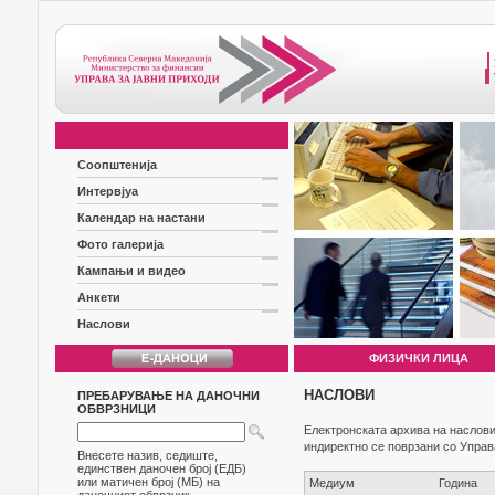
Соопштенија
Интервјуа
Календар на настани
Фото галерија
Кампањи и видео
Анкети
Наслови
ФИЗИЧКИ ЛИЦА
НАСЛОВИ
ПРЕБАРУВАЊЕ НА ДАНОЧНИ
ОБВРЗНИЦИ
Електронската архива на наслови
индиректно се поврзани со Управ
Внесете назив, седиште,
единствен даночен број (ЕДБ)
или матичен број (МБ) на
Медиум
Година