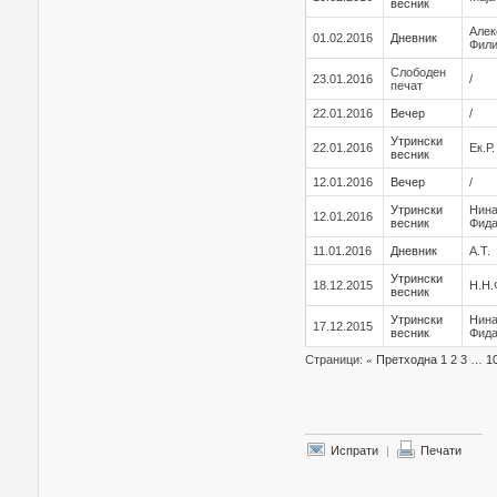
весник
Алек
01.02.2016
Дневник
Фил
Слободен
23.01.2016
/
печат
22.01.2016
Вечер
/
Утрински
22.01.2016
Ек.Р
весник
12.01.2016
Вечер
/
Утрински
Нина
12.01.2016
весник
Фид
11.01.2016
Дневник
А.Т.
Утрински
18.12.2015
Н.Н
весник
Утрински
Нина
17.12.2015
весник
Фид
Страници:
«
Претходна
1
2
3
…
1
Испрати
|
Печати