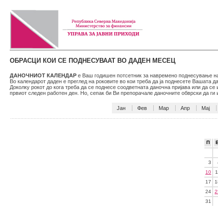
ОБРАСЦИ КОИ СЕ ПОДНЕСУВААТ ВО ДАДЕН МЕСЕЦ
ДАНОЧНИОТ КАЛЕНДАР
е Ваш годишен потсетник за навремено поднесување на 
Во календарот даден е преглед на роковите во кои треба да ја поднесете Вашата 
Доколку рокот до кога треба да се поднесе соодветната даночна пријава или да се
првиот следен работен ден. Но, сепак би Ви препорачале даночните обврски да г
Јан
Фев
Мар
Апр
Мај
П
3
10
1
17
1
24
2
31