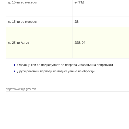
до 15-ти во месецот
е-ППД
до 15-ти во месецот
ДБ
до 25-ти Август
ДДВ-04
Обрасци кои се поднесуваат по потреба и барање на обврзникот
Други рокови и периоди на поднесување на обрасци
http://www.ujp.gov.mk