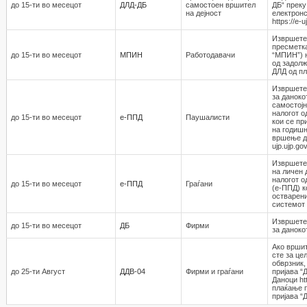
до 15-ти во месецот
ДЛД-ДБ
самостоен вршител
ДБ“ преку
на дејност
електронс
https://e-
Извршете
пресметка
до 15-ти во месецот
МПИН
Работодавaчи
“МПИН”) 
од задолж
ДЛД од пл
Извршете
за даноко
самостојн
налогот о
до 15-ти во месецот
е-ППД
Паушалисти
кои се пр
на годишн
вршење де
ujp.ujp.go
Извршете 
на личен 
налогот о
до 15-ти во месецот
е-ППД
Граѓани
(е-ППД) к
остварени
системот h
Извршете
до 15-ти во месецот
ДБ
Фирми
за даноко
Ако вршит
сте за це
обврзник,
до 25-ти Август
ДДВ-04
Фирми и граѓани
пријава “
Даноци htt
плаќање п
пријава “