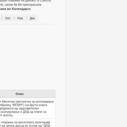
зврши плаќање на данокот е Сабота,
Но, сепак би Ви препорачале
жани во Kалендарот
.
Окт
Ное
Дек
Опис
е Месечна пресметка за интегрирана
образец “МПИН”) на бруто-плата
придонеси од задолжително
 осигурување и ДЛД од плати за
от месец.
 плаќање на месечната аконтација
т на личен доход по основ на “ДЛД-