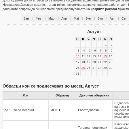
Доколку рокот до кога треба да се поднесе соодветната даночна пријава или да се и
Недела или Државен празник, тогаш тој се поместува за првиот следен работен ден. 
даночните обврски да ги исполните пред навршувањето на
крајните рокови прика
Јан
Фев
Мар
Апр
Мај
Јун
Јул
Авг
Сеп
Август
П
В
С
Ч
П
С
Н
1
2
3
4
5
6
7
8
9
10
11
12
13
14
15
16
17
18
19
20
21
22
23
24
25
26
27
28
29
30
31
Обрасци кои се поднесуваат во месец Август
Рок
Образец
Даночен обврзник
Поднесет
наплата (
до 10-ти во месецот
МПИН
Работодавaчи
односно 
социјално
изминати
Извршете
Трговец-поединец и
за даноко