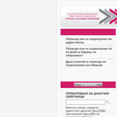
Обрасци кои се поднесуваат во
даден месец
Обрасци кои се поднесуваат по
потреба и барање на
обврзникот
Други рокови и периоди на
поднесување на обрасци
ПРЕБАРУВАЊЕ НА ДАНОЧНИ
ОБВРЗНИЦИ
Внесете назив, седиште,
единствен даночен број (ЕДБ)
или матичен број (МБ) на