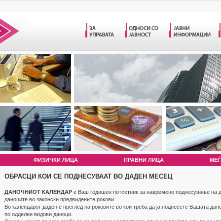
ФИЗИЧКИ ЛИЦА
ПРАВНИ ЛИЦА
МЕЃ
ОБРАСЦИ КОИ СЕ ПОДНЕСУВААТ ВО ДАДЕН МЕСЕЦ
ДАНОЧНИОТ КАЛЕНДАР
е Ваш годишен потсетник за навремено поднесување на д
даноците во законски предвидените рокови.
Во календарот даден е преглед на роковите во кои треба да ја поднесете Вашата дан
по одделни видови даноци.