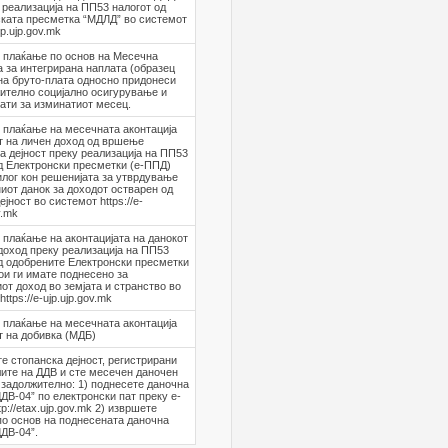
 реализација на ПП53 налогот од
ката пресметка “МДЛД” во системот
ujp.ujp.gov.mk
 плаќање по основ на Месечна
 за интегрирана наплата (образец
на бруто-плата односно придонеси
ително социјално осигурување и
ати за изминатиот месец.
 плаќање на месечната аконтација
т на личен доход од вршење
а дејност преку реализација на ПП53
д Електронски пресметки (е-ППД)
илог кон решенијата за утврдување
иот данок за доходот остварен од
јност во системот https://e-
v.mk
плаќање на аконтацијата на данокот
доход преку реализација на ПП53
д одобрените Електронски пресметки
ои ги имате поднесено за
от доход во земјата и странство во
ttps://e-ujp.ujp.gov.mk
 плаќање на месечната аконтација
т на добивка (МДБ)
е стопанска дејност, регистрирани
лите на ДДВ и сте месечен даночен
 задолжително: 1) поднесете даночна
ДДВ-04” по електронски пат преку е-
p://etax.ujp.gov.mk 2) извршете
о основ на поднесената даночна
ДДВ-04”.