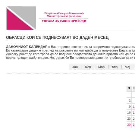
ОБРАСЦИ КОИ СЕ ПОДНЕСУВААТ ВО ДАДЕН МЕСЕЦ
ДАНОЧНИОТ КАЛЕНДАР
е Ваш годишен потсетник за навремено поднесување на 
Во календарот даден е преглед на роковите во кои треба да ја поднесете Вашата 
Доколку рокот до кога треба да се поднесе соодветната даночна пријава или да се
првиот следен работен ден. Но, сепак би Ви препорачале даночните обврски да г
Јан
Фев
Мар
Апр
Мај
П
2
9
1
16
1
23
2
30
3