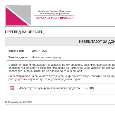
ПРЕГЛЕД НА ОБРАЗЕЦ
ИЗВЕШТАЈОТ ЗА ДО
Кратко име:
ДЛД-ИД/ФЛ
Тип на данок:
Данок на личен доход
Согласно член 75 од Законот за данокот на личен доход, физичко лице кое дони
спонзорства во јавните дејности има право на намалување на данокот на доход
давателот на донацијата, но не повеќе од 24.000 денари.
За остварување на даночното поттикнување физичкото лице - давател на донациј
pdd.ujp.gov.mk
најдоцна до 31 јануари наредната година.
Извештајот за донирани финансиски средства
(57 KB)
http://www.ujp.gov.mk