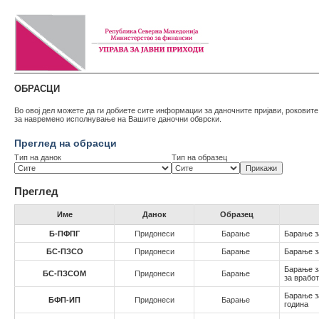
ОБРАСЦИ
Во овој дел можете да ги добиете сите информации за даночните пријави, роковит
за навремено исполнување на Вашите даночни обврски.
Преглед на обрасци
Тип на данок
Тип на образец
Преглед
Име
Данок
Образец
Б-ПФПГ
Придонеси
Барање
Барање з
БС-ПЗСО
Придонеси
Барање
Бaрање з
Барање з
БС-ПЗСОМ
Придонеси
Барање
за врабо
Барање з
БФП-ИП
Придонеси
Барање
година