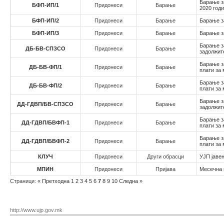
Барање з
БФП-ИП/1
Придонеси
Барање
2020 год
БФП-ИП/2
Придонеси
Барање
Барање з
БФП-ИП/3
Придонеси
Барање
Барање з
Барање з
ДБ-БВ-СПЗСО
Придонеси
Барање
задолжите
Барање з
ДБ-БВ-ФП/1
Придонеси
Барање
плати за
Барање з
ДБ-БВ-ФП/2
Придонеси
Барање
плати за 
Барање з
ДД-ГДВП/БВ-СПЗСО
Придонеси
Барање
задолжите
Барање з
ДД-ГДВП/БВФП-1
Придонеси
Барање
плати за 
Барање з
ДД-ГДВП/БВФП-2
Придонеси
Барање
плати за
КЛУЧ
Придонеси
Други обрасци
УЈП јавен
МПИН
Придонеси
Пријава
Месечна 
Страници:
«
Претходна
1
2
3
4
5
6
7
8
9
10
Следна
»
http://www.ujp.gov.mk