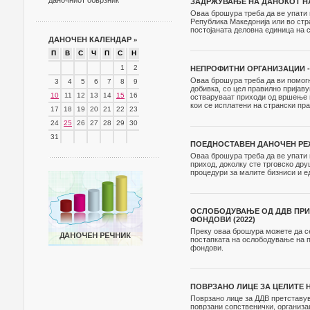
даночниот обврзник
ЗАДРЖУВАЊЕ НА ДАНОКОТ НА 
Оваа брошура треба да ве упати 
Република Македонија или во стр
постојаната деловна единица на с
ДАНОЧЕН КАЛЕНДАР
»
П
В
С
Ч
П
С
Н
1
2
НЕПРОФИТНИ ОРГАНИЗАЦИИ -
Оваа брошура треба да ви помогн
3
4
5
6
7
8
9
добивка, со цел правилно пријав
10
11
12
13
14
15
16
остваруваат приходи од вршење н
кои се исплатени на странски пра
17
18
19
20
21
22
23
24
25
26
27
28
29
30
31
ПОЕДНОСТАВЕН ДАНОЧЕН РЕЖ
Оваа брошура треба да ве упати 
приход, доколку сте трговско д
процедури за малите бизниси и е
ОСЛОБОДУВАЊЕ ОД ДДВ ПРИ 
ФОНДОВИ (2022)
Преку оваа брошура можете да с
постапката на ослободување на п
фондови.
ПОВРЗАНО ЛИЦЕ ЗА ЦЕЛИТЕ 
Поврзано лице за ДДВ претставува
поврзани сопственички, организа