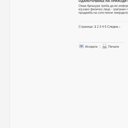
ОДАНОЧУВАЊЕ НА ПРИХОДИ О
Оваа брошура треба да ве инфор
кој како физичко лице - граѓанин
продажба на сопствени земјоделс
Страници:
1
2
3
4
5
Следна
»
Испрати
|
Печати