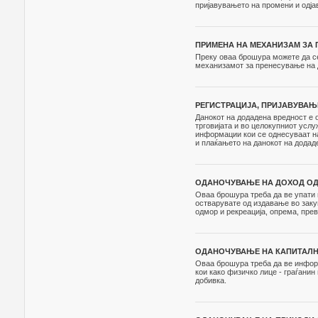
пријавувањето на промени и одјав
ПРИМЕНА НА МЕХАНИЗАМ ЗА 
Преку оваа брошура можете да с
механизамот за пренесување на 
РЕГИСТРАЦИЈА, ПРИЈАВУВАЊ
Данокот на додадена вредност е 
трговијата и во целокупниот усл
информации кои се однесуваат на
и плаќањето на данокот на додад
ОДАНОЧУВАЊЕ НА ДОХОД ОД З
Оваа брошура треба да ве упати в
остварувате од издавање во заку
одмор и рекреација, опрема, прев
ОДАНОЧУВАЊЕ НА КАПИТАЛНА
Оваа брошура треба да ве инфор
кои како физичко лице - граѓанин
добивка.