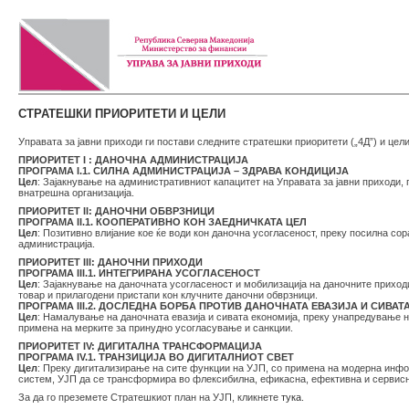
СТРАТЕШКИ ПРИОРИТЕТИ И ЦЕЛИ
Управата за јавни приходи ги постави следните стратешки приоритети („4Д”) и цели
ПРИОРИТЕТ I : ДАНОЧНА АДМИНИСТРАЦИЈА
ПРОГРАМА I.1. СИЛНА АДМИНИСТРАЦИЈА – ЗДРАВА КОНДИЦИЈА
Цел
: Зајакнување на административниот капацитет на Управата за јавни приходи,
внатрешна организација.
ПРИОРИТЕТ II: ДАНОЧНИ ОБВРЗНИЦИ
ПРОГРАМА II.1. КООПЕРАТИВНО КОН ЗАЕДНИЧКАТА ЦЕЛ
Цел
: Позитивно влијание кое ќе води кон даночна усогласеност, преку посилна с
администрација.
ПРИОРИТЕТ III: ДАНОЧНИ ПРИХОДИ
ПРОГРАМА III.1. ИНТЕГРИРАНА УСОГЛАСЕНОСТ
Цел
: Зајакнување на даночната усогласеност и мобилизација на даночните прихо
товар и прилагодени пристапи кон клучните даночни обврзници.
ПРОГРАМА III.2. ДОСЛЕДНА БОРБА ПРОТИВ ДАНОЧНАТА ЕВАЗИЈА И СИВА
Цел
: Намалување на даночната евазија и сивата економија, преку унапредување 
примена на мерките за принудно усогласување и санкции.
ПРИОРИТЕТ IV: ДИГИТАЛНА ТРАНСФОРМАЦИЈА
ПРОГРАМА IV.1. ТРАНЗИЦИЈА ВО ДИГИТАЛНИОТ СВЕТ
Цел
: Преку дигитализирање на сите функции на УЈП, со примена на модерна инф
систем, УЈП да се трансформира во флексибилна, ефикасна, ефективна и сервисн
За да го преземете Стратешкиот план на УЈП, кликнете
тука
.