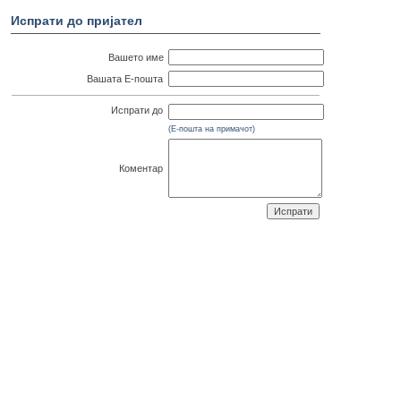
Испрати до пријател
Вашето име
Вашата Е-пошта
Испрати до
(Е-пошта на примачот)
Коментар