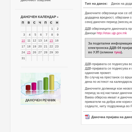
даночниот обврзник
Тип на данок:
Данок на дод
Даночните обврзници кои се об
ДАНОЧЕН КАЛЕНДАР
»
додадена вредност, обврзани с
секој даночен период (месец и
П
В
С
Ч
П
С
Н
ДДВ обврзниците даночната при
1
2
Даноци
http://etax.ujp.gov.mk
3
4
5
6
7
8
9
10
11
12
13
14
15
16
За подетални информации 
17
18
19
20
21
22
23
електронска ДДВ-04 пријав
во УЈП (кликни
тука
).
24
25
26
27
28
29
30
31
ДДВ-пријавата се поднесува во
ДДВ-пријавата се поднесува и 
оданочив промет.
Во случај на престанок со врш
дена по истекот на календарски
Даночните должници кои неовл
период за кој настанал даночни
Ваква обврска имаат и даночни
приматели на добра или корисн
седиште, ниту подружница во 
Даночна пријава на дан