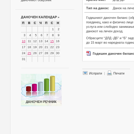
даночниот обврзник
Тип на данок:
Данок на лич
ДАНОЧЕН КАЛЕНДАР
»
Годишниот даночен биланс (обр
поединец, како и физичко лице 
П
В
С
Ч
П
С
Н
услуга или слободно занимање,
1
2
данокот на личен доход.
3
4
5
6
7
8
9
Обрасците “ДЛД -ДБ” и “Б” зад
10
11
12
13
14
15
16
до 15 март во наредната годин
17
18
19
20
21
22
23
24
25
26
27
28
29
30
Годишен даночен биланс
31
Испрати
|
Печати