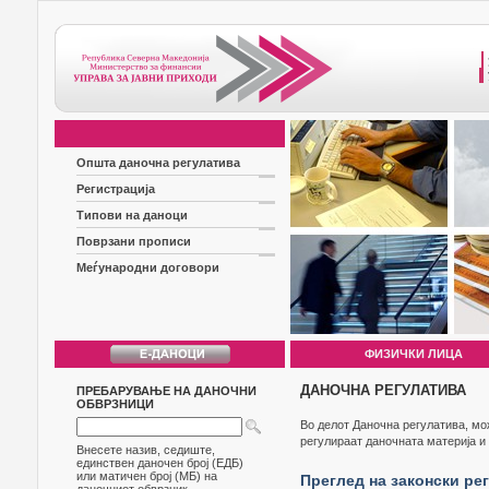
Општа даночна регулатива
Регистрација
Типови на даноци
Поврзани прописи
Меѓународни договори
ФИЗИЧКИ ЛИЦА
ДАНОЧНА РЕГУЛАТИВА
ПРЕБАРУВАЊЕ НА ДАНОЧНИ
ОБВРЗНИЦИ
Во делот Даночна регулатива, мо
регулираат даночната материја и 
Внесете назив, седиште,
единствен даночен број (ЕДБ)
или матичен број (МБ) на
Преглед на законски ре