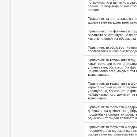
потполност или делумно може д
пренос на податоци во електро
пренос
Правилник за постапката, начи
доделување на единствен даноче
Правилникот за формата и сод
барањето за отпишување на п
камати по основ на обврски за 
Правилник за образецот на при
парагон блок и итна сметковод
Правилник за техничките и фу
карактеристики на интегрирани
управување, образецот на фис
на фискално лого, документот 
трансакција...
Правилник за техничките и фу
карактеристики на интегрирани
управување, образецот на фис
на фискално лого, документот 
трансакција...
Правилник за формата и содрж
добивање на дозвола за одобр
продажба на соодветен модел 
односно интегриран автоматск
Правилник за формата и содрж
продолжување на рокот на важн
одобрување на производство и