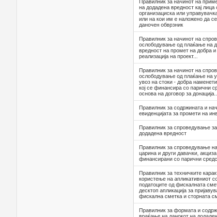
Правилник за начинот на приме
на додадена вредност кај лица
организациска или управувачк
или на кои им е наложено да се
даночен обврзник
Правилник за начинот на спро
ослободување од плаќање на д
вредност на промет на добра и
реализација на проект...
Правилник за начинот на спро
ослободување од плаќање на у
увоз на стоки - добра наменети
кој се финансира со парични с
основа на договор за донација..
Правилник за содржината и на
евиденцијата за промети на ин
Правилник за спроведување за 
додадена вредност
Правилник за спроведување н
царина и други давачки, акциза
финансирани со парични средс
Правилник за техничките карак
користење на апликативниот с
податоците од фискалната сме
десктоп апликација за пријаву
фискална сметка и сторната с
Правилник за формата и содрж
враќање на данокот на додаде