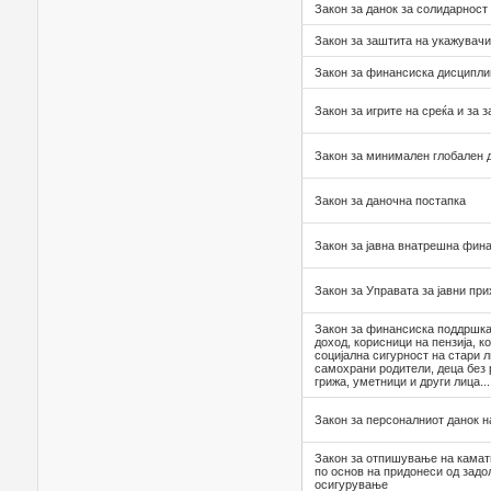
Закон за данок за солидарност
Закон за заштита на укажувачи
Закон за финансиска дисципли
Закон за игрите на среќа и за 
Закон за минимален глобален д
Закон за даночна постапка
Закон за јавна внатрешна фин
Закон за Управата за јавни пр
Закон за финансиска поддршка 
доход, корисници на пензија, к
социјална сигурност на стари л
самохрани родители, деца без 
грижа, уметници и други лица...
Закон за персоналниот данок н
Закон за отпишување на камат
по основ на придонеси од задо
осигурување