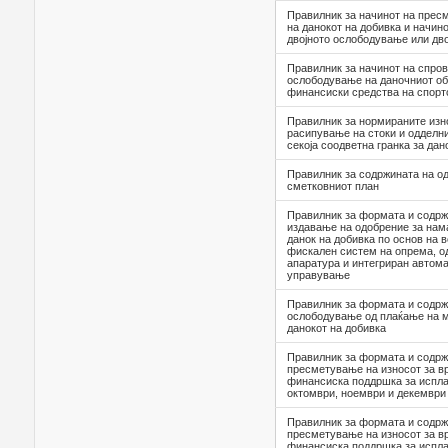
Правилник за начинот на прес
на данокот на добивка и начин
двојното ослободување или дв
Правилник за начинот на спро
ослободување на даночниот об
финансиски средства на спортс
Правилник за нормиранитe изно
расипување на стоки и одделни
секоја соодветна гранка за дан
Правилник за содржината на о
сметковниот план
Правилник за формата и содрж
издавање на одобрение за на
данок на добивка по основ на
фискален систем на опрема, о
апаратура и интегриран автома
управување
Правилник за формата и содрж
ослободување од плаќање на м
данокот на добивка
Правилник за формата и содрж
пресметување на износот за в
финансиска поддршка за испла
октомври, ноември и декември
Правилник за формата и содрж
пресметување на износот за в
финансиска поддршка за испла