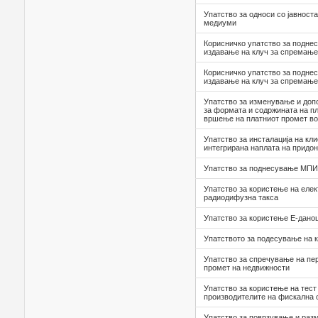
Упатство за односи со јавноста
медиуми
Корисничко упатство за подне
издавање на клуч за спремање
Корисничко упатство за подне
издавање на клуч за спремање
Упатство за изменување и доп
за формата и содржината на п
вршење на платниот промет во
Упатство за инсталација на кл
интегрирана наплата на придо
Упатство за поднесување МПИ
Упатство за користење на елек
радиодифузна такса
Упатство за користење Е-дано
Упатството за подесување на 
Упатство за спречување на пер
промет на недвижности
Упатство за користење на тест
производителите на фискална
Упатство за поврзување и раз