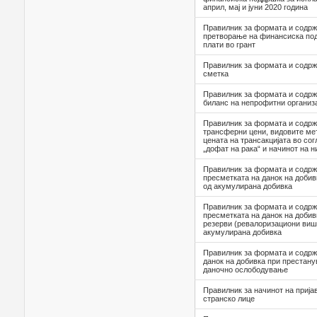
април, мај и јуни 2020 година
Правилник за формата и содрж
претворање на финансиска под
плати во грант
Правилник за формата и содрж
сметка
Правилник за формата и содрж
биланс на непрофитни организ
Правилник за формата и содрж
трансферни цени, видовите ме
цената на трансакцијата во со
„дофат на рака“ и начинот на 
Правилник за формата и содрж
пресметката на данок на добив
од акумулирана добивка
Правилник за формата и содрж
пресметката на данок на доби
резерви (ревалоризациони виш
акумулирана добивка
Правилник за формата и содрж
данок на добивка при престану
даночно ослободување
Правилник за начинот на прија
странско лице