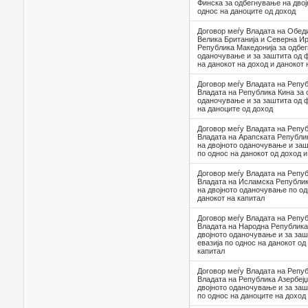
Финска за одбегнување на дво
однос на даноците од доход
Договор меѓу Владата на Обед
Велика Британија и Северна Ир
Република Македонија за одбег
оданочување и за заштита од ф
на данокот на доход и данокот 
Договор меѓу Владата на Репуб
Владата на Република Кина за 
оданочување и за заштита од ф
на даноците од доход
Договор меѓу Владата на Репуб
Владата на Арапската Републи
на двојното оданочување и заш
по однос на данокот од доход и
Договор меѓу Владата на Репуб
Владата на Исламска Републик
на двојното оданочување по од
данокот на капитал
Договор меѓу Владата на Репуб
Владата на Народна Република
двојното оданочување и за за
евазија по однос на данокот од
капитал
Договор меѓу Владата на Репуб
Владата на Република Азербејџ
двојното оданочување и за заш
по однос на даноците на доход 