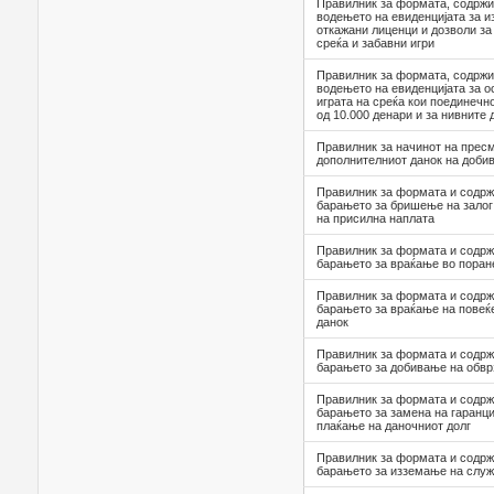
Правилник за формата, содржи
водењето на евиденцијата за и
откажани лиценци и дозволи за
среќа и забавни игри
Правилник за формата, содржи
водењето на евиденцијата за о
играта на среќа кои поединечн
од 10.000 денари и за нивните
Правилник за начинот на прес
дополнителниот данок на доби
Правилник за формата и содрж
барањето за бришење на залог
на присилна наплата
Правилник за формата и содрж
барањето за враќање во поран
Правилник за формата и содрж
барањето за враќање на повеќ
данок
Правилник за формата и содрж
барањето за добивање на обвр
Правилник за формата и содрж
барањето за замена на гаранци
плаќање на даночниот долг
Правилник за формата и содрж
барањето за изземање на служ