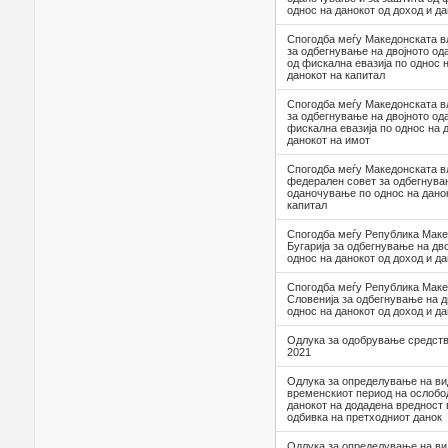
однос на данокот од доход и д
Спогодба меѓу Македонската в
за одбегнување на двојното од
од фискална евазија по однос н
данокот на капитал
Спогодба меѓу Македонската в
за одбегнување на двојното од
фискална евазија по однос на 
данокот на имот
Спогодба меѓу Македонската в
федерален совет за одбегнува
оданочување по однос на данок
капитал
Спогодба меѓу Република Маке
Бугарија за одбегнување на дв
однос на данокот од доход и да
Спогодба меѓу Република Маке
Словенија за одбегнување на 
однос на данокот од доход и да
Одлука за одобрување средств
2021
Oдлука за определување на ви
временскиот период на ослобо
данокот на додадена вредност 
одбивка на претходниот данок
Oдлука за определување на ви