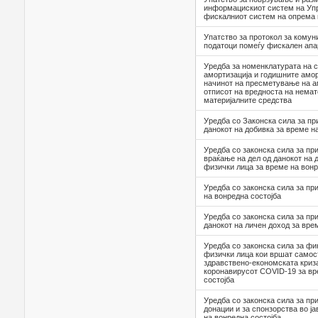
информацискиот систем на Упр
фискалниот систем на опрема 
Упатство за протокол за комун
податоци помеѓу фискален апа
Уредба за номенклатурата на с
амортизација и годишните амор
начинот на пресметување на а
отписот на вредноста на немат
материјалните средства
Уредба со Законска сила за пр
данокот на добивка за време н
Уредба со законска сила за пр
враќање на дел од данокот на 
физички лица за време на вонр
Уредба со законска сила за пр
на вонредна состојба
Уредба со законска сила за пр
данокот на личен доход за вре
Уредба со законска сила за ф
физички лица кои вршат самост
здравствено-економската криз
коронавирусот COVID-19 за вр
состојба
Уредба со законска сила за пр
донации и за спонзорства во ја
на вонредна состојба