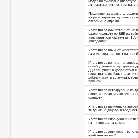
модел на фискална апаратура,
автоматски систем на управу
Правилник за формата, содржи
на регистарот на одобрени и р
системи на опрема
Упатство за единствениот нач
оданочувањето со ДДВ на добра
увезуваат или набавуваат НАТ
Македонија
Упатство за начинот и постапк
на додадена вредност на посеб
Упатство за начинот на спров
ослободувањето од царина и др
ДДВ при увоз на добра-стоки и
средства за плаќање на акциза
добра и услуги во земјата, по
проекти
Упатство за остварување на Д
проекти финансирани од стран
фондови
Упатство за примена на преодн
за данок на додадена вреднос
Упатство за спречување на п
на тероризам за казина
Упатство за анти-коруптивно 
вработените во УЈП