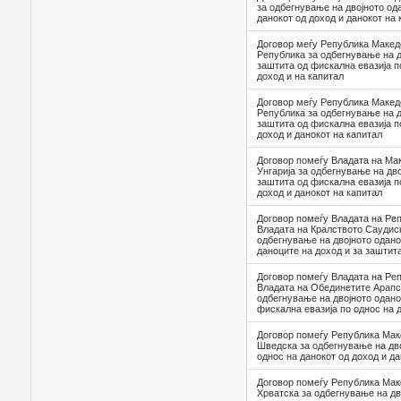
за одбегнување на двојното од
данокот од доход и данокот на 
Договор меѓу Република Макед
Република за одбегнување на д
заштита од фискална евазија п
доход и на капитал
Договор меѓу Република Макед
Република за одбегнување на д
заштита од фискална евазија п
доход и данокот на капитал
Договор помеѓу Владата на Мак
Унгарија за одбегнување на дв
заштита од фискална евазија п
доход и данокот на капитал
Договор помеѓу Владата на Ре
Владата на Кралството Саудиск
одбегнување на двојното одан
даноците на доход и за заштит
Договор помеѓу Владата на Ре
Владата на Обединетите Арапс
одбегнување на двојното одан
фискална евазија по однос на 
Договор помеѓу Република Маке
Шведска за одбегнување на дв
однос на данокот од доход и да
Договор помеѓу Република Мак
Хрватска за одбегнување на д