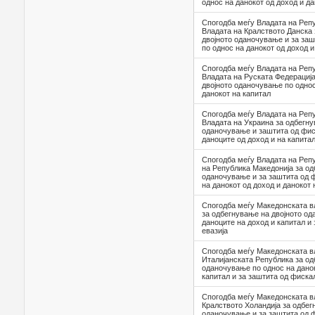
однос на данокот од доход и да
Спогодба меѓу Владата на Реп
Владата на Кралството Данска
двојното оданочување и за заш
по однос на данокот од доход и
Спогодба меѓу Владата на Реп
Владата на Руската Федерациј
двојното оданочување по однос
данокот на капитал
Спогодба меѓу Владата на Реп
Владата на Украина за одбегну
оданочување и заштита од фиск
даноците од доход и на капита
Спогодба меѓу Владата на Реп
на Република Македонија за од
оданочување и за заштита од ф
на данокот од доход и данокот 
Спогодба меѓу Македонската в
за одбегнување на двојното од
даноците на доход и капитал и
евазија
Спогодба меѓу Македонската в
Италијанската Република за од
оданочување по однос на данок
капитал и за заштита од фиска
Спогодба меѓу Македонската в
Кралството Холандија за одбег
оданочување и за заштита од ф