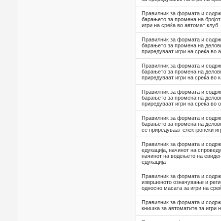
Правилник за формата и содрж
барањето за промена на бројот
игри на среќа во автомат клуб
Правилник за формата и содрж
барањето за промена на деловн
приредуваат игри на среќа во 
Правилник за формата и содрж
барањето за промена на деловн
приредуваат игри на среќа во 
Правилник за формата и содрж
барањето за промена на деловн
приредуваат игри на среќа во
Правилник за формата и содрж
барањето за промена на делов
се приредуваат електронски иг
Правилник за формата и содрж
едукација, начинот на спровед
начинот на водењето на евиден
едукација
Правилник за формата и содрж
извршеното означување и регис
односно масата за игри на сре
Правилник за формата и содрж
книшка за автоматите за игри 