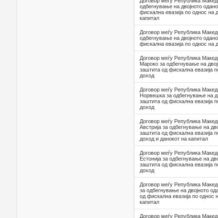
Договор меѓу Република Македо
одбегнување на двојното одано
фискална евазија по однос на 
капитал
Договор меѓу Република Македо
одбегнување на двојното одано
фискална евазија по однос на 
Договор меѓу Република Макед
Мароко за одбегнување на дво
заштита од фискална евазија п
доход
Договор меѓу Република Макед
Норвешка за одбегнување на д
заштита од фискална евазија п
доход
Договор меѓу Република Макед
Австрија за одбегнување на дв
заштита од фискална евазија п
доход и данокот на капитал
Договор меѓу Република Макед
Естонија за одбегнување на дв
заштита од фискална евазија п
доход
Договор меѓу Република Макед
за одбегнување на двојното од
од фискална евазија по однос 
капитал
Договор меѓу Република Македо