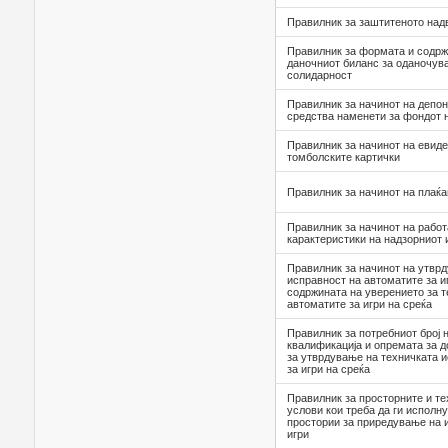
Правилник за заштитеното на
Правилник за формата и содрж
даночниот биланс за оданочув
солидарност
Правилник за начинот на депо
средства наменети за фондот 
Правилник за начинот на евид
томболските картички
Правилник за начинот на плаќ
Правилник за начинот на работа
карактеристики на надзорниот
Правилник за начинот на утвр
исправност на автоматите за и
содржината на уверението за т
автоматите за игри на среќа
Правилник за потребниот број 
квалификација и опремата за 
за утврдување на техничката 
за игри на среќа
Правилник за просторните и т
услови кои треба да ги исполн
простории за приредување на и
игри