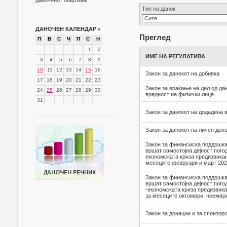
даночниот обврзник
Тип на данок
ДАНОЧЕН КАЛЕНДАР
»
Преглед
П
В
С
Ч
П
С
Н
1
2
ИМЕ НА РЕГУЛАТИВА
3
4
5
6
7
8
9
10
11
12
13
14
15
16
Закон за данокот на добивка
17
18
19
20
21
22
23
Закон за враќање на дел од да
24
25
26
27
28
29
30
вредност на физички лица
31
Закон за данокот на додадена 
Закон за данокот на личен дох
Закон за финансиска поддршка
вршат самостојна дејност пого
економската криза предизвикан
месеците февруари и март 202
Закон за финансиска поддршка
вршат самостојна дејност пого
-економската криза предизвика
за месеците октомври, ноемвр
Закон за донации и за спонзорс