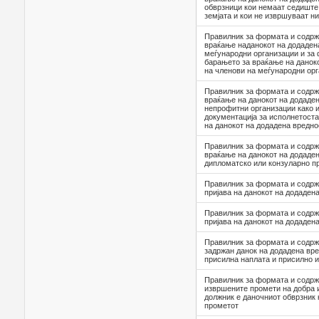
обврзници кои немаат седиште
земјата и кои не извршуваат н
Правилник за формата и содрж
враќање наданокот на додаден
меѓународни организации и за
барањето за враќање на данок
на членови на меѓународни ор
Правилник за формата и содрж
враќање на данокот на додаден
непрофитни организации како 
документација за исполнетоста
на данокот на додадена вредно
Правилник за формата и содрж
враќање на данокот на додаден
дипломатскo или конзуларно пр
Правилник за формата и содрж
пријава на данокот на додаден
Правилник за формата и содрж
пријава на данокот на додаден
Правилник за формата и содрж
задржан данок на додадена вре
присилна наплата и присилно
Правилник за формата и содрж
извршените промети на добра и
должник е даночниот обврзник 
прометот