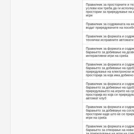
Правилник за просторните и т
услови кои треба да ги исполн
простории за приредување на и
игри
Правилник за содржината на кни
водат приредувачите на посебн
Правилник за формата и содрж
технички исправните автомати 
Правилник за формата и содрж
барањето за добивање на дозв
интерактивни игри на среќа
Правилник за формата и содрж
барањето за добивање на одоб
приредување на електронски иг
просторија за која има добиено
Правилник за формата и содрж
барањето за добивање на одоб
приредувањето на игрите на ср
просторија во која се приредув
автомат клуб
Правилник за формата и содрж
барањето за добивање на согл
простории каде што ќе се прир
игри на среќа
Правилник за формата и содрж
барањето за отворање на нови
за приредување на игри на ср