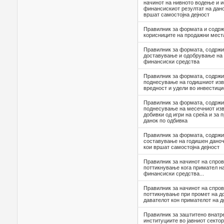
начинот на нивното водење и 
финансискиот резултат на дан
вршат самостојна дејност
Правилник за формата и содрж
корисниците на продажни мест
Правилник за формата, содржи
доставување и одобрување на 
финансиски средства
Правилник за формата, содржи
поднесување на годишниот изв
вредност и удели во инвестиц
Правилник за формата, содржи
поднесување на месечниот изв
добивки од игри на среќа и за 
данок по одбивка
Правилник за формата, содржи
составување на годишен даноч
кои вршат самостојна дејност
Правилник за начинот на спро
поттикнување кога примател на
финансиски средства...
Правилник за начинот на спро
поттикнување при промет на до
давателот кон примателот на до
Правилник за заштитено внатр
институциите во јавниот сектор