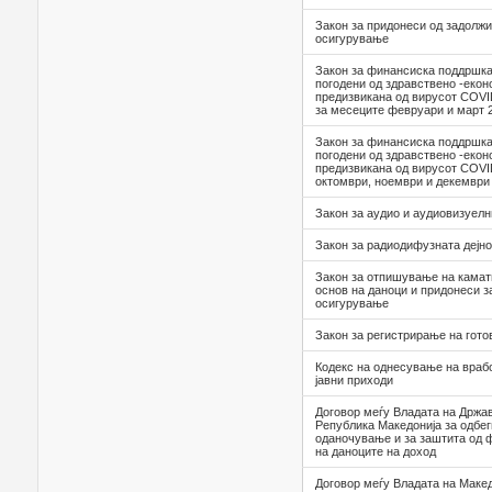
Закон за придонеси од задолжи
осигурување
Закон за финансиска поддршка
погодени од здравствено -екон
предизвикана од вирусот COVID
за месеците февруари и март 
Закон за финансиска поддршка
погодени од здравствено -екон
предизвикана од вирусот COVI
октомври, ноември и декември
Закон за аудио и аудиовизуел
Закон за радиодифузната дејно
Закон за отпишување на камат
основ на даноци и придонеси з
осигурување
Закон за регистрирање на гот
Кодекс на однесување на враб
јавни приходи
Договор меѓу Владата на Држав
Република Македонија за одбег
оданочување и за заштита од ф
на даноците на доход
Договор меѓу Владата на Макед