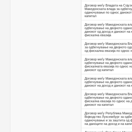
Договор меѓу Владата на Сојуз
Македонската влада за одбегн
оданочување по однос данокот 
капитал
Договор меѓу Македонската вла
одбегнување на двојното одан
данокот од доход и данокот на 
фискална евазија
Договор меѓу Македонската Вл
за одбегнување на двојното од
од фискална евазија по однос 
Договор меѓу Македонската вла
одбегнување на двојното одано
фискалната евазија по однос н
данокот од капитал
Договор меѓу Македонската вла
одбегнување на двојното одан
данокот на доход и данокот на 
Договор меѓу Македонската Вл
одбегнување на двојното одан
фискална евазијa по однос на 
данокот на капитал
Договор меѓу Република Макед
Војводство Луксембург за одбе
оданочување и за заштита од ф
на даноците на доход и на капи