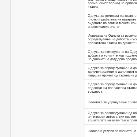
временскиот период на примен
стапка
Oдлука за тежината на златото
плочки прифатена на пазарите 
видовите на златни монети кои
инвестициско злато
Исправка на Одлука за измену
определување на добрата и усл
повластена стапка на данокот 
Одлука за изменување на Одлу
добрата и услугите кои подлеж
на данокот на додадена вредно
Одлука за определување нa доб
даночен должник е даночниот о
извршен промет од страна нa д
Одлука за определување на доб
подлежат на повластена стапка
вредност
Политика за управување со кв
Одлука за ослободување од об
интегриран автоматски систем
вршителите на авто-такси прев
Полиса и услови за користењ