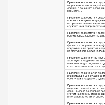
Правилник за формата и содрж
извршените промети на добра и
должник е даночниот обврзник 
прометот.....
Правилник за формата и содрж
пресметка на данок на додаден
на присилна наплата и присил
случаите кога доверителот е с
Правилник за формата и содржи
регистрација за данокот на до
Правилник за формата и содрж
формата и содржината на прија
пријавување на прометот, содр
на фактури која ја води надлеже
Правилник за начинот на пресм
аконтациите на данокот на дох
и начинот на доставување и о
електронската пресметка за до
Правилник за начинот на прим
или намалување согласно со м
одбегнување на двојното одано
Правилник за формата и содрж
издавање на одобрение за на
данок на доход по основ на в
систем на опрема, односно фи
интегриран автоматски систем
Правилник за формата и содрж