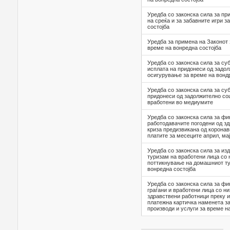
Уредба со законска сила за при
на среќа и за забавните игри з
состојба
Уредба за примена на Законот 
време на вонредна состојба
Уредба со законска сила за с
исплата на придонеси од задол
осигурување за време на вонд
Уредба со законска сила за с
придонеси од задолжително со
вработени во медиумите
Уредба со законска сила за ф
работодавачите погодени од з
криза предизвикана од коронав
платите за месеците април, мај
Уредба со законска сила за из
туризам на вработени лица со 
поттикнување на домашниот ту
вонредна состојба
Уредба со законска сила за ф
граѓани и вработени лица со ни
здравствени работници преку 
платежна картичка наменета з
производи и услуги за време н