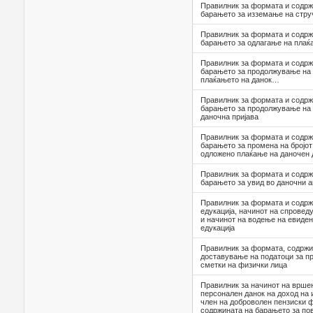
Правилник за формата и содрж
барањето за изземање на стру
Правилник за формата и содрж
барањето за одлагање на плаќ
Правилник за формата и содрж
барањето за продолжување на 
плаќањето на данок…
Правилник за формата и содрж
барањето за продолжување на 
даночна пријава
Правилник за формата и содрж
барањето за промена на бројот 
одложено плаќање на даночен 
Правилник за формата и содрж
барањето за увид во даночни а
Правилник за формата и содрж
едукација, начинот на спроведу
и начинот на водење на евиден
едукација
Правилник за формата, содржи
доставување на податоци за пр
сметки на физички лица
Правилник за начинот на врше
персонален данок на доход на
член на доброволен пензиски 
содржината на барањето за пов