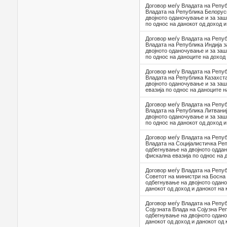
Договор меѓу Владата на Репуб
Владата на Република Белорус
двојното оданочување и за заш
по однос на данокот од доход и
Договор меѓу Владата на Репуб
Владата на Република Индија 
двојното оданочување и за заш
по однос на даноците на доход
Договор меѓу Владата на Репуб
Владата на Република Казахст
двојното оданочување и за за
евазија по однос на даноците н
Договор меѓу Владата на Репуб
Владата на Република Литваниј
двојното оданочување и за заш
по однос на данокот од доход и
Договор меѓу Владата на Репуб
Владата на Социјалистичка Ре
одбегнување на двојното одда
фискална евазија по однос на 
Договор меѓу Владата на Репуб
Советот на министри на Босна 
одбегнување на двојното одан
данокот од доход и данокот на 
Договор меѓу Владата на Репуб
Сојузната Влада на Сојузна Ре
одбегнување на двојното одан
данокот од доход и данокот од 