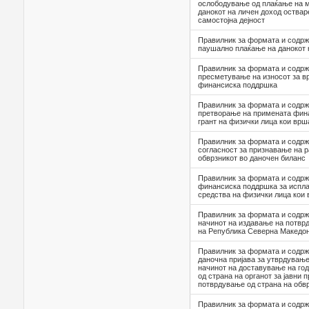
ослободување од плаќање на м
данокот на личен доход оства
самостојна дејност
Правилник за формата и содрж
паушално плаќање на данокот 
Правилник за формата и содрж
пресметување на износот за в
финансиска поддршка
Правилник за формата и содрж
претворање на примената фин
грант на физички лица кои врш
Правилник за формата и содрж
согласност за признавање на 
обврзникот во даночен биланс
Правилник за формата и содрж
финансиска поддршка за испла
средства на физички лица кои 
Правилник за формата и содрж
начинот на издавање на потврд
на Република Северна Македон
Правилник за формата и содрж
даночна пријава за утврдување
начинот на доставување на го
од страна на органот за јавни 
потврдување од страна на обв
Правилник за формата и содржи