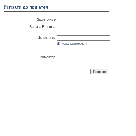
Испрати до пријател
Вашето име
Вашата Е-пошта
Испрати до
(Е-пошта на примачот)
Коментар