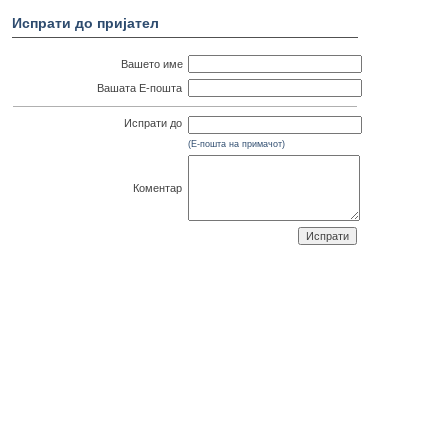
Испрати до пријател
Вашето име
Вашата Е-пошта
Испрати до
(Е-пошта на примачот)
Коментар