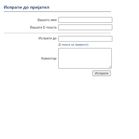
Испрати до пријател
Вашето име
Вашата Е-пошта
Испрати до
(Е-пошта на примачот)
Коментар