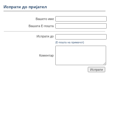
Испрати до пријател
Вашето име
Вашата Е-пошта
Испрати до
(Е-пошта на примачот)
Коментар