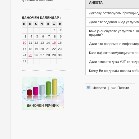
даночниот обврзник
АНКЕТА
Доколку остварувам приходи од
ДАНОЧЕН КАЛЕНДАР
»
Дали сте задоволни од услугит
П
В
С
Ч
П
С
Н
1
2
Како ја оценувате услугата е-
пријави?
3
4
5
6
7
8
9
10
11
12
13
14
15
16
Дали сте навремено информира
17
18
19
20
21
22
23
Како најчесто комуницирате с
24
25
26
27
28
29
30
31
Дали сметате дека УЈП ги задо
Колку Ви се допаѓа новата веб
Испрати
|
Печати