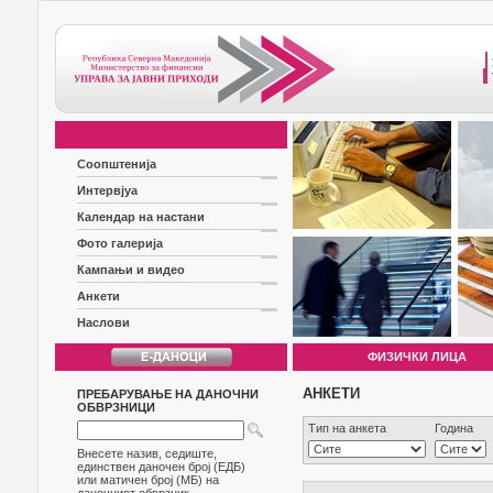
Соопштенија
Интервјуа
Календар на настани
Фото галерија
Кампањи и видео
Анкети
Наслови
ФИЗИЧКИ ЛИЦА
АНКЕТИ
ПРЕБАРУВАЊЕ НА ДАНОЧНИ
ОБВРЗНИЦИ
Тип на анкета
Година
Внесете назив, седиште,
единствен даночен број (ЕДБ)
или матичен број (МБ) на