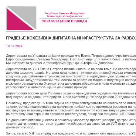
ГРАДЕЊЕ КОХЕЗИВНА ДИГИТАЛНА ИНФРАСТРУКТУРА ЗА РАЗВО
18.07.2024
Директорката на Управата за јавни приходи м-р Елена Петрова денес учествуваше
Европско движење Северна Македонија. Настанот каде што темата беше ,,
Градење
Министерот за дигитална трансформација г-дин Стефан Андоновски.
Директорката на УЈП Елена Петрова имаше излагање на оваа тема. Во своето обр
даночна администрација. Истакна дека новите технологии ги преобликуваа економи
комуникација, работење и трансакции а интернетот е нераздвоен дел од нашиот жи
платформи, клауд технологии, технологии за работа со масовни податоци и напред
можности за водење на бизнисите на даночните обврзници и нови можности за ад
усогласеност и мобилизација на даночните приходи.
Директорката посочи дека Управата за јавни приходи има одредени постигнувања 
поднесување на даночните пријави. Овие системи уште пред речиси 20 години ги 
Понатаму, пред околу 15-тина година се случи воведувањето на системот за инте
за електронско поднесување на даночните пријави кои го променија процесот на 
поставувајќи го пријавувањето и плаќањето во моментот кога настанува даночнат
на сите вклучени страни во процесот (исплатувачи, социјални фондови, УЈП, бан
Но даночните обврзници сепак и понатаму мораат да прават „напори”, да трошат в
закони, да ги пресметаат своите даночни обврски и да известат до УЈП истите, да 
документите и сл.
Затоа, сега во УЈП сме пред нов предизвик, но и исправени сме пред можноста У