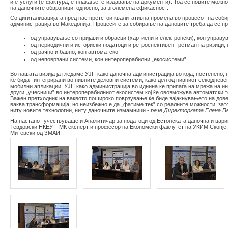
и е-услуги (е-фактура, е-плаќање, е-издавање на документи). Тоа се новите мож
на даночните обврзници, односно, за зголемена ефикасност.
Со дигитализацијата пред нас претстои квалитативна промена во процесот на со
администрација во Македонија. Процесите за собирање на даноците треба да се п
од управување со пријави и обрасци (хартиени и електронски), кон управу
од периодични и историски податоци и ретроспективен третман на ризици, 
од рачно и бавно, кон автоматско
од неповрзани системи, кон интероперабилни „екосистеми”
Во нашата визија ја гледаме УЈП како даночна администрација во која, постепено
ќе бидат интегрирани во нивните деловни системи, како дел од нивниот секојднев
мобилни апликации. УЈП како администрација во иднина ќе припаѓа на мрежа на инт
други „учесници” во интероперабилниот екосистем кој ќе овозможува автоматски те
Важен претходник на ваквото пошироко поврзување ќе биде зајакнувањето на дове
ваква трансформација, но неизбежно е да „фатиме тек” со реалните можности, зато
ниту новите технологии, ниту даночните измамници -
рече Директорката Елена П
На настанот учествуваше и Аналитичар за податоци од Естонската даночна и цари
Тевдовски НКЕУ – МК експерт и професор на Економски факлутет на УКИМ Скопје
Митевски од ЗМАИ.