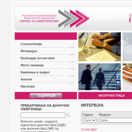
Соопштенија
Интервјуа
Календар на настани
Фото галерија
Кампањи и видео
Анкети
Наслови
ФИЗИЧКИ ЛИЦА
ИНТЕРВЈУА
ПРЕБАРУВАЊЕ НА ДАНОЧНИ
ОБВРЗНИЦИ
Година
Медиум
Внесете назив, седиште,
единствен даночен број (ЕДБ)
или матичен број (МБ) на
27.04.2007