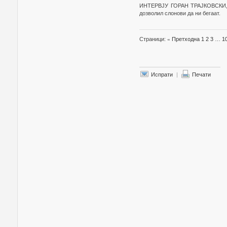
ИНТЕРВЈУ ГОРАН ТРАЈКОВСКИ, Д
дозволил слонови да ни бегаат.
Страници:
«
Претходна
1
2
3
…
1
Испрати
|
Печати