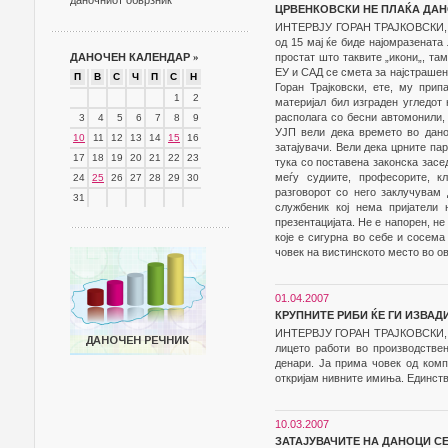
даночниот обврзник
ЦРВЕНКОВСКИ НЕ ПЛАЌА ДАН
ИНТЕРВЈУ ГОРАН ТРАЈКОВСКИ, ДИ
од 15 мај ќе биде најомразената
ДАНОЧЕН КАЛЕНДАР
»
простат што таквите „икони„, та
ЕУ и САД се смета за најстрашен
П
В
С
Ч
П
С
Н
Горан Трајковски, ете, му прип
1
2
материјал бил изграден угледот 
располага со бесни автомонили, 
3
4
5
6
7
8
9
УЈП вели дека времето во дано
10
11
12
13
14
15
16
затајувачи. Вели дека црните пар
17
18
19
20
21
22
23
тука со поставена законска засе
меѓу судиите, професорите, кл
24
25
26
27
28
29
30
разговорот со него заклучувам 
31
службеник кој нема пријатели 
презентацијата. Не е напорен, не
које е сигурна во себе и сосема
човек на вистинското место во ов
01.04.2007
КРУПНИТЕ РИБИ ЌЕ ГИ ИЗВАД
ИНТЕРВЈУ ГОРАН ТРАЈКОВСКИ, ДИ
лицето работи во производствен
денари. Ја прима човек од комп
откријам нивните имиња. Единств
10.03.2007
ЗАТАЈУВАЧИТЕ НА ДАНОЦИ С