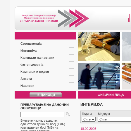
Соопштенија
Интервјуа
Календар на настани
Фото галерија
Кампањи и видео
Анкети
Наслови
ФИЗИЧКИ ЛИЦА
ИНТЕРВЈУА
ПРЕБАРУВАЊЕ НА ДАНОЧНИ
ОБВРЗНИЦИ
Година
Медиум
Внесете назив, седиште,
единствен даночен број (ЕДБ)
или матичен број (МБ) на
18.09.2005