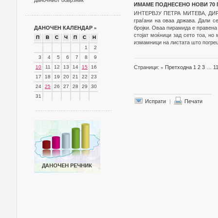
даночниот обврзник
ИМАМЕ ПОДНЕСЕНО НОВИ 70 
ИНТЕРВЈУ ПЕТРА МИТЕВА, ДИР
граѓани на оваа држава. Дали с
ДАНОЧЕН КАЛЕНДАР
»
бројки. Оваа пирамида е правена
стојат моќници зад сето тоа, но
П
В
С
Ч
П
С
Н
измамници на листата што погреш
1
2
3
4
5
6
7
8
9
10
11
12
13
14
15
16
Страници:
«
Претходна
1
2
3
…
1
17
18
19
20
21
22
23
24
25
26
27
28
29
30
31
Испрати
|
Печати