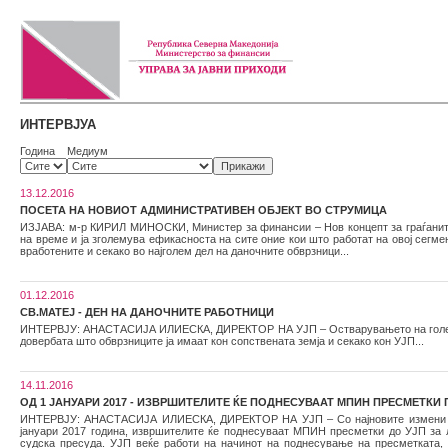
ИНТЕРВЈУА
Година
Медиум
13.12.2016
ПОСЕТА НА НОВИОТ АДМИНИСТРАТИВЕН ОБЈЕКТ ВО СТРУМИЦА
ИЗЈАВА: м-р КИРИЛ МИНОСКИ, Министер за финансии – Нов концепт за граѓаните,
на време и ја зголемува ефикасноста на сите оние кои што работат на овој се
вработените и секако во најголем дел на даночните обврзници...
01.12.2016
СВ.МАТЕЈ - ДЕН НА ДАНОЧНИТЕ РАБОТНИЦИ
ИНТЕРВЈУ: АНАСТАСИЈА ИЛИЕСКА, ДИРЕКТОР НА УЈП – Остварувањето на големата 
довербата што обврзниците ја имаат кон сопствената земја и секако кон УЈП...
14.11.2016
ОД 1 ЈАНУАРИ 2017 - ИЗВРШИТЕЛИТЕ ЌЕ ПОДНЕСУВААТ МПИН ПРЕСМЕТКИ
ИНТЕРВЈУ: АНАСТАСИЈА ИЛИЕСКА, ДИРЕКТОР НА УЈП – Со најновите измени во З
јануари 2017 година, извршителите ќе поднесуваат МПИН пресметки до УЈП за 
судска пресуда. УЈП веќе работи на начинот на поднесување на пресметката, а