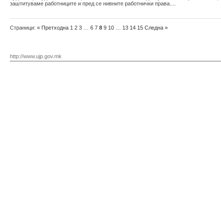
заштитуваме работниците и пред се нивните работнички права....
Страници:
«
Претходна
1
2
3
…
6
7
8
9
10
…
13
14
15
Следна
»
http://www.ujp.gov.mk