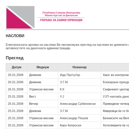
НАСЛОВИ
Електронската архива на наслови Ви овозможува преглед на наслови во дневните 
активностите на даночната администрација.
Преглед
Датум
Медиум
Новинар
26.01.2008
Дневник
Ида Протуѓер
Хаос во контролат
26.01.2008
Дневник
З.Г.М
Блокирани приод
26.01.2008
Утрински весник
К.К
Скијачкиот цента
25.01.2008
Вест
У.Ј
УЈП наплаќа дано
25.01.2008
Вечер
Александар Србиновски
Приведени четвор
25.01.2008
Дневник
З.Г.М
Мавровци ќе го б
25.01.2008
Утрински весник
Александар Пешев
Бизнисите на Вел
25.01.2008
Утрински весник
Киро Кипроски
Хотелиерите ќе г