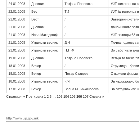
24.01.2008
Дневник
Татјана Поповска
УЈП никогаш не в
22.01.2008
Вест
Т.Ј
УЈП ја толерира 
21.01.2008
Вест
/
Затворени хотел
21.01.2008
Дневник
/
Даночниците затв
21.01.2008
Нова Македонија
/
УЈП затвори 68 о
21.01.2008
Утрински весник
Д.Ч
Почна поднесувањ
21.01.2008
Утрински весник
Н.Н.Ф
Во саботната акци
19.01.2008
Дневник
Татјана Поповска
Велија го гасне 
18.01.2008
Вечер
/
Струмица - Криви
18.01.2008
Вечер
Петар Ставрев
Откриени фирми з
18.01.2008
Утрински весник
К.Ч
За недокажано бо
17.01.2008
Вечер
Весна М. Божиновска
За затајувачите н
Страници:
«
Претходна
1
2
3
…
103
104
105
106
107
Следна
»
http://www.ujp.gov.mk