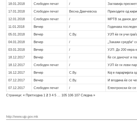
18.01.2018
Слободен печат
/
Заглавија пресмет
17.01.2018
Слободен печат
Весна Дамчевска
Приходите од кири
12.01.2018
Слободен печат
/
МРТВ за данок до
11.01.2018
Вечер
/
Годинава последен
05.01.2018
Вечер
С.Ву.
УЈП ќе ги учи граѓ
04.01.2018
Вечер
/
„Закажи средба“ с
03.01.2018
Вечер
/
УЈП: До 200 евра 
18.12.2017
Вечер
/
Ќе се даночат и п
18.12.2017
Слободен печат
/
УЈП ќе ги лови па
16.12.2017
Вечер
С.Ву.
Кој е парајлијата 
07.12.2017
Вечер
С.Ву.
И вгодина ќе се ч
07.12.2017
Слободен печат
/
Електронски ќе се
Страници:
«
Претходна
1
2
3
4
5
…
105
106
107
Следна
»
http://www.ujp.gov.mk