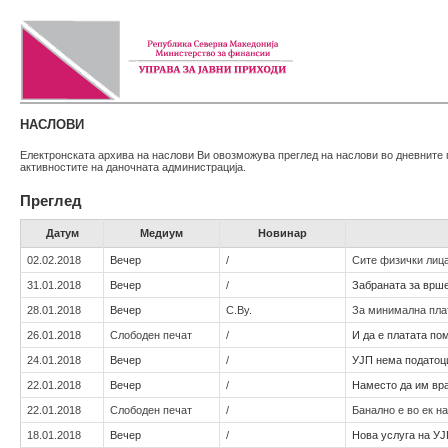
НАСЛОВИ
Електронската архива на наслови Ви овозможува преглед на наслови во дневните 
активностите на даночната администрација.
Преглед
Датум
Медиум
Новинар
02.02.2018
Вечер
/
Сите физички лица
31.01.2018
Вечер
/
Забраната за врш
28.01.2018
Вечер
С.Ву.
За минимална плат
26.01.2018
Слободен печат
/
И да е платата по
24.01.2018
Вечер
/
УЈП нема податоц
22.01.2018
Вечер
/
Наместо да им вра
22.01.2018
Слободен печат
/
Банално е во ек н
18.01.2018
Вечер
/
Нова услуга на УЈ