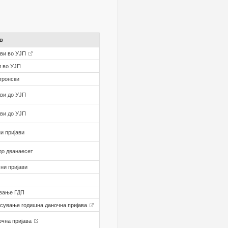
в
ави во УЈП
и во УЈП
ктронски
ави до УЈП
ави до УЈП
ни пријави
 до дванаесет
чни пријави
ување ГДП
есување годишна даночна пријава
очна пријава