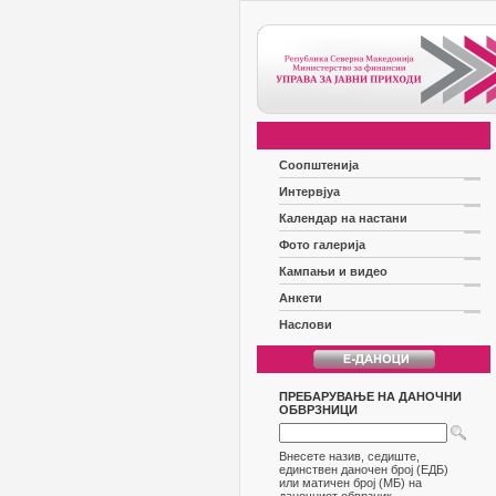
Соопштенија
Интервјуа
Календар на настани
Фото галерија
Кампањи и видео
Анкети
Наслови
ПРЕБАРУВАЊЕ НА ДАНОЧНИ
ОБВРЗНИЦИ
Внесете назив, седиште,
единствен даночен број (ЕДБ)
или матичен број (МБ) на