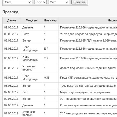
Преглед
Датум
Медиум
Новинар
Насло
09.03.2017
Дневник
/
Поднесени 215.656 годишни даночни приј
08.03.2017
Вест
/
Уште една недела за пријавување приход
08.03.2017
Вечер
/
Поднесени 216.695 ГДП, од нив 1.039 еле
Нова
08.03.2017
Е.Р
Поднесени 215.656 годишни даночни приј
Македонија
Нова
08.03.2017
Е.Р
Поднесени 215.656 годишни даночни приј
Македонија
Утрински
08.03.2017
/
Досега поднесени 216.695 годишни даноч
весник
Нова
06.03.2017
Ж.В
Пред УЈП релаксирано, да не се чека пет
Македонија
03.03.2017
Вечер
/
Тече рокот за доставување годишни дано
02.03.2017
Вест
/
Мајките да го пријават и породилното
02.03.2017
Вечер
/
УЈП со дополнителни шалтери за поднес
02.03.2017
Дневник
/
Отворени дополнителни шалтери за подн
Утрински
02.03.2017
/
УЈП отвори дополнителни шалтери за дан
весник