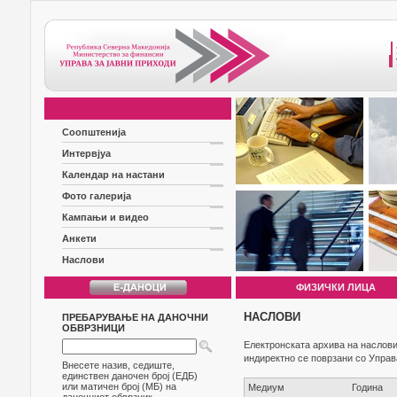
Соопштенија
Интервјуа
Календар на настани
Фото галерија
Кампањи и видео
Анкети
Наслови
ФИЗИЧКИ ЛИЦА
НАСЛОВИ
ПРЕБАРУВАЊЕ НА ДАНОЧНИ
ОБВРЗНИЦИ
Електронската архива на наслови
индиректно се поврзани со Управ
Внесете назив, седиште,
единствен даночен број (ЕДБ)
или матичен број (МБ) на
Медиум
Година