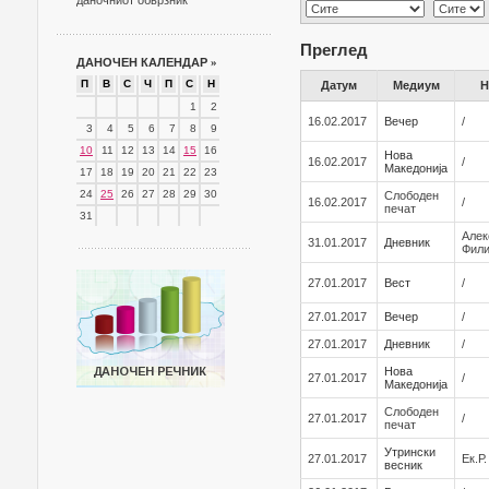
даночниот обврзник
Преглед
ДАНОЧЕН КАЛЕНДАР
»
П
В
С
Ч
П
С
Н
Датум
Медиум
Н
1
2
16.02.2017
Вечер
/
3
4
5
6
7
8
9
10
11
12
13
14
15
16
Нова
16.02.2017
/
Македонија
17
18
19
20
21
22
23
24
25
26
27
28
29
30
Слободен
16.02.2017
/
печат
31
Алек
31.01.2017
Дневник
Фил
27.01.2017
Вест
/
27.01.2017
Вечер
/
27.01.2017
Дневник
/
Нова
27.01.2017
/
Македонија
Слободен
27.01.2017
/
печат
Утрински
27.01.2017
Ек.Р
весник