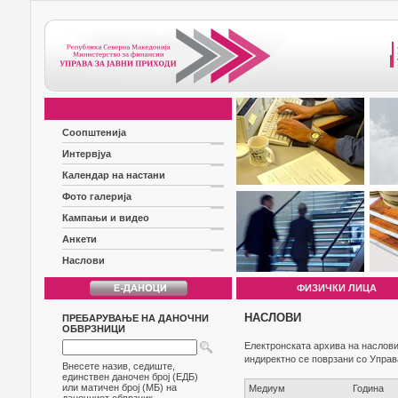
Соопштенија
Интервјуа
Календар на настани
Фото галерија
Кампањи и видео
Анкети
Наслови
ФИЗИЧКИ ЛИЦА
НАСЛОВИ
ПРЕБАРУВАЊЕ НА ДАНОЧНИ
ОБВРЗНИЦИ
Електронската архива на наслови
индиректно се поврзани со Управ
Внесете назив, седиште,
единствен даночен број (ЕДБ)
или матичен број (МБ) на
Медиум
Година