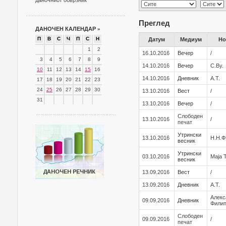
даночниот обврзник
Преглед
ДАНОЧЕН КАЛЕНДАР
»
П
В
С
Ч
П
С
Н
Датум
Медиум
Но
1
2
16.10.2016
Вечер
/
3
4
5
6
7
8
9
14.10.2016
Вечер
С.Ву.
10
11
12
13
14
15
16
14.10.2016
Дневник
А.Т.
17
18
19
20
21
22
23
24
25
26
27
28
29
30
13.10.2016
Вест
/
31
13.10.2016
Вечер
/
Слободен
13.10.2016
/
печат
Утрински
13.10.2016
Н.Н.Ф
весник
Утрински
03.10.2016
Маја 
весник
13.09.2016
Вест
/
13.09.2016
Дневник
А.Т.
Алекс
09.09.2016
Дневник
Фили
Слободен
09.09.2016
/
печат