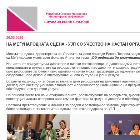
26.05.2026
НА МЕЃУНАРОДНАТА СЦЕНА - УЈП СО УЧЕСТВО НА НАСТАН ОРГ
Минатата недела, директорката на Управата за јавни приходи Елена Петрова заед
од Меѓународен монетарен фонд во Атина, на тема: „
Од реформа до резултати 
На настанот присуствуваа директори и високи претставници на даночни администра
предизвиците и резултатите од реформските процеси во даночните администрации
како реформите започнати како одговор на криза можат да доведат до одржливи р
создавање ново деловно опкружување и нова култура на јавни услуги.
Во рамки на дискусиите, беше истакнато дека реформата на даночната администрац
доследност, институционална стабилност и способност за надминување на предизв
обезбедувањето даночни услуги.
На панелот посветен на институционалните „овозможувачи“ на реформата, директо
институционалната отпорност како клучни фактори за градење доверба и обезбед
Настанот претставуваше и можност за средби и разговори со заменик директорка
беше разговарано за тековната и идната техничка поддршка за УЈП.