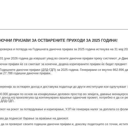
ОЧНИ ПРИЈАВИ ЗА ОСТВАРЕНИТЕ ПРИХОДИ ЗА 2025 ГОДИНА!
проверка и потврда на Годишната даночна пријава за 2025 година истекува на 31 мај 202
01 јуни 2026 година да извршат увид во своите даночни пријави преку системот „
е-Дан
аночни пријави ќе се сметаат за конечни, додека коригираните пријави ќе бидат предме
Годишните даночни пријави (ДЛД-ГДП) за 2025 година. Генерирани се вкупно 862.896 дан
ни 27.788 годишни даночни пријави.
веренија за остварен доход и доставува податоци до други институции кои одлучуваат
00.000 денари по основ на изнајмување деловен простор во земјата, давање менаџерск
г доход кој произлегува од континуирано вршење оданочив промет, потребно е да се ре
д ДЛД-ГДП.
текот на рокот за потврдување и коригирање, УЈП ќе генерира налог за доплата со фолио
ава да поднесат барање за враќање на данокот.
 да ги проверат своите годишни даночни пријави и, доколку податоците се точни, истите