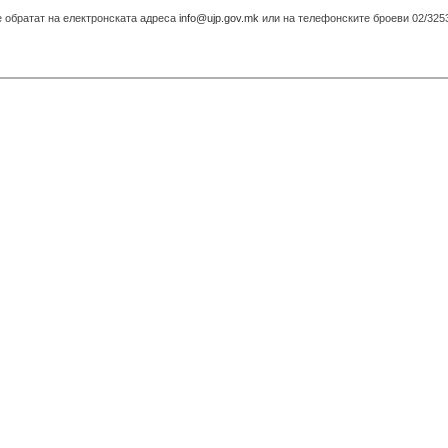
 обратат на електронската адреса
info@ujp.gov.mk
или на телефонските броеви 02/3253