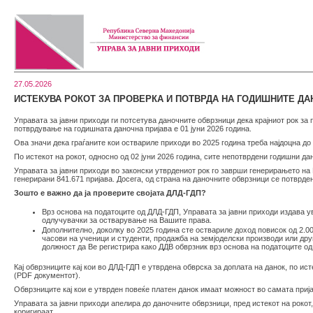
27.05.2026
ИСТЕКУВА РОКОТ ЗА ПРОВЕРКА И ПОТВРДА НА ГОДИШНИТЕ ДАН
Управата за јавни приходи ги потсетува даночните обврзници дека крајниот рок за 
потврдување на годишната даночна пријава е 01 јуни 2026 година.
Ова значи дека граѓаните кои оствариле приходи во 2025 година треба најдоцна до 
По истекот на рокот, односно од 02 јуни 2026 година, сите непотврдени годишни д
Управата за јавни приходи во законски утврдениот рок го заврши генерирањето на 
генерирани 841.671 пријава. Досега, од страна на даночните обврзници се потврде
Зошто е важно да ја проверите својата ДЛД-ГДП?
Врз основа на податоците од ДЛД-ГДП, Управата за јавни приходи издава у
одлучувачки за остварување на Вашите права.
Дополнително, доколку во 2025 година сте оствариле доход повисок од 2.0
часови на ученици и студенти, продажба на земјоделски производи или дру
должност да Ве регистрира како ДДВ обврзник врз основа на податоците о
Кај обврзниците кај кои во ДЛД-ГДП е утврдена обврска за доплата на данок, по ис
(PDF документот).
Обврзниците кај кои е утврден повеќе платен данок имаат можност во самата приј
Управата за јавни приходи апелира до даночните обврзници, пред истекот на рокот,
коригираат.