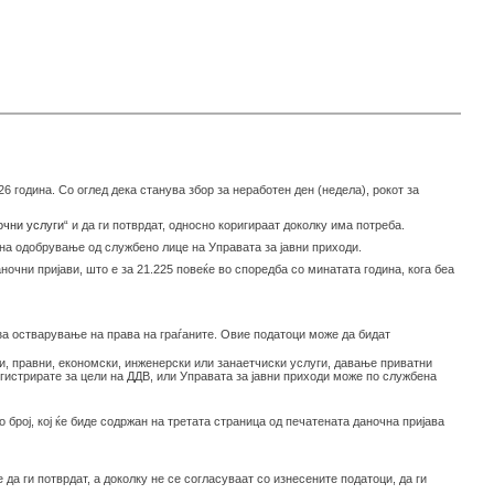
6 година. Со оглед дека станува збор за неработен ден (недела), рокот за
очни услуги
“ и да ги потврдат, односно коригираат доколку има потреба.
т на одобрување од службено лице на Управата за јавни приходи.
очни пријави, што е за 21.225 повеќе во споредба со минатата година, кога беа
 за остварување на права на граѓаните. Овие податоци може да бидат
и, правни, економски, инженерски или занаетчиски услуги, давање приватни
гистрирате за цели на ДДВ, или Управата за јавни приходи може по службена
 број, кој ќе биде содржан на третата страница од печатената даночна пријава
 да ги потврдат, а доколку не се согласуваат со изнесените податоци, да ги