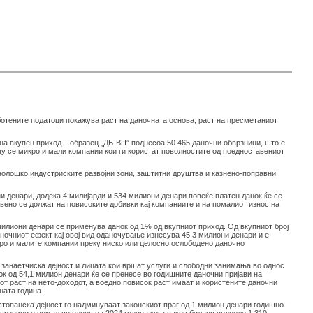
аботените податоци покажува раст на даночната основа, раст на пресметаниот
на вкупен приход – образец „ДБ-ВП” поднесоа 50.465 даночни обврзници, што е
му се микро и мали компании кои ги користат поволностите од поедноставениот
нолошко индустриските развојни зони, заштитни друштва и казнено-поправни
и денари, додека 4 милијарди и 534 милиони денари повеќе платен данок ќе се
вено се должат на повисоките добивки кај компаниите и на помалиот износ на
милиони денари се применува данок од 1% од вкупниот приход. Од вкупниот број
аночниот ефект кај овој вид оданочување изнесува 45,3 милиони денари и е
кро и малите компании преку ниско или целосно ослободено даночно
и занаетчиска дејност и лицата кои вршат услуги и слободни занимања во однос
к од 54,1 милион денари ќе се пренесе во годишните даночни пријави на
от раст на нето-доходот, а воедно повисок раст имаат и користените даночни
ната година.
топанска дејност го надминуваат законскиот праг од 1 милион денари годишно.