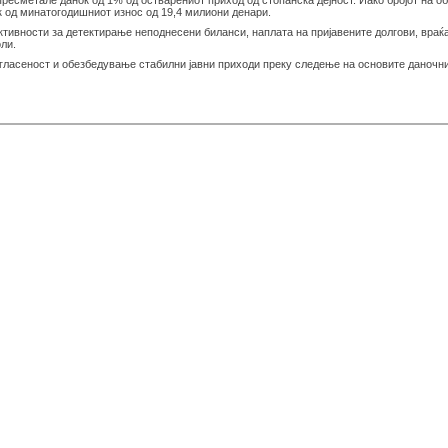
ресметале данок од 1% од остварениот приход од стопанска дејност. Иако бројот на об
к од минатогодишниот износ од 19,4 милиони денари.
активности за детектирање неподнесени биланси, наплата на пријавените долгови, вра
ли.
огласеност и обезбедување стабилни јавни приходи преку следење на основите даночн