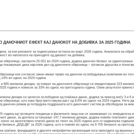
ТО ДАНОЧНИОТ ЕФЕКТ КАЈ ДАНОКОТ НА ДОБИВКА ЗА 2025 ГОДИНА
дина, за кои роковите за поднесување истекоа во март 2026 година. Анализата на обр
лност во наплатата на приходите од данокот на добивка.
и обврзници, наспроти 25.051 во 2024 година, додека даночен биланс за оданочување 
ци покажуваат дека најголем дел од даночните обврзници – трговски друштва и поната
обврзници кои согласно закон имаат право на даночни ослободувања (компании во тех
 14% во однос на 2024 година.
 и 805 милиони денари, за поврат на даночните обврзници се евидентирани 323 милион
2025 година е повисок за 33% во однос на претходната година. Овие резултати првенст
лиони денари се целосно ослободени од плаќање данок, додека за приход меѓу 3 и 6 
 обврзници, што како број претставува раст од 8,6% во однос на 2024 година. Нето д
вој даночен режим ја потврдува поддршката што даночниот систем ја обезбедува за ми
5 година кај трговците-поединци и физичките лица кои се занимаваат со земјоделска 
иот данок, за доплата остануваат 147,7 милиони денари, додека повеќе платениот дано
 износ на аконтативно платен данок во текот на 2025 година што го надминува годишни
биланси „ДЛД-ДБ” за 2025 година, што е повеќе во однос на 9.705 биланси за претход
на граѓани, фондациите и другите непрофитни организации кога приходите од вршење с