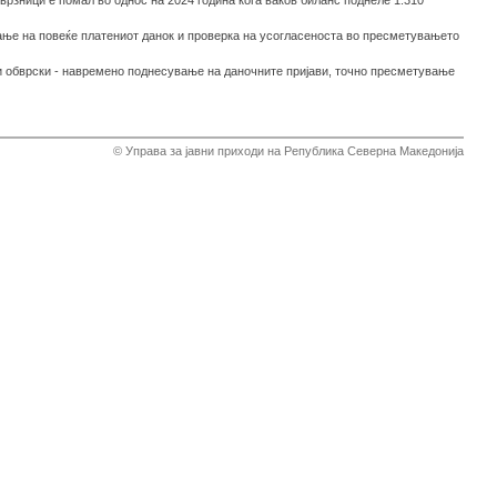
врзници е помал во однос на 2024 година кога ваков биланс поднеле 1.310
ќање на повеќе платениот данок и проверка на усогласеноста во пресметувањето
и обврски - навремено поднесување на даночните пријави, точно пресметување
© Управа за јавни приходи на Република Северна Македонија