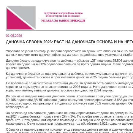
01.06.2026
ДАНОЧНА СЕЗОНА 2026: РАСТ НА ДАНОЧНАТА ОСНОВА И НА НЕ
Управата за јавни приходи ја заврши обработката на даночните биланси за 2025 го
данок и повисок нето даночен ефект кај данокот на добивка, што укажува на стаби
Даночен биланс за оданочување на добивка – образец „ДБ” поднесоа 25.506 даночн
повеќе во однос на 49.126 поднесени биланси за претходната година. Овие подато
даночен режим.
Кај даночните биланси за оданочување на добивка, по исклучување на даночните 
установи), даночната основа и пресметаниот данок за 2025 година бележат раст од
По пребивање со аконтативно платениот данок, за доплата остануваат 5 милијарди
користи за подмирување на аконтациите за 2026 година. Нето даночниот ефект за 
користени намалувања на даночната основа во однос на 2024 година.
Во рамки на поедноставениот даночен режим, компаниите со вкупен приход до 3 ми
50.465 поднесени ДБ-ВП обрасци, данок на вкупен приход пресметале 3.883 даночни
понизок во однос на претходната година кога изнесуваше 53,5 милиони денари. О
оптоварување.
За разлика од компаниите, даночната основа и пресметаниот данок на доход за 202
на 2024 година бележат пораст меѓу 2% и 3%. По пребивање со аконтативно платен
граѓаните. Нето даночниот ефект е помал од 2024 година и се должи на поголемиот
намалувања. Овие показатели произлегуваат од обработени 9.921 годишни даночни 
Обврска за оданочување на приходите од стопанска дејност имаат и здруженијата 