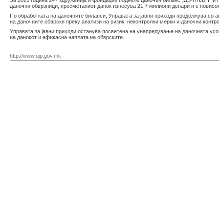
За 2025 година 247 здруженија и фондации поднеле даночен биланс „ДБ-НП/ВП” и п
даночни обврзници, пресметаниот данок изнесува 21,7 милиони денари и е повисо
По обработката на даночните биланси, Управата за јавни приходи продолжува со 
на даночните обврски преку анализи на ризик, неконтролни мерки и даночни контро
Управата за јавни приходи останува посветена на унапредување на даночната ус
на данокот и ефикасна наплата на обврските.
http://www.ujp.gov.mk