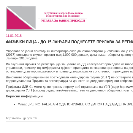
11.01.2018
ФИЗИЧКИ ЛИЦА - ДО 15 ЈАНУАРИ ПОДНЕСЕТЕ ПРИЈАВА ЗА РЕГИ
Управата за јавни приходи ги информира сите даночни обврзници-физички лица кои
(2017) оствариле вкупен промет над 1.000.000 денари, дека имаат обврска да подне
Јануари 2018 година.
Во вкупниот промет за регистрација за целите на ДДВ влегуваат приходите остваре
управници, приходи од земјоделска дејност, приходите остварени врз основа на до
остварени од авторски договори и права од индустриска сопственост, приходите п
Даночните обврзници кои во претходната календарска година (2017) не оствариле 
поднесување на Пријава за регистрација за данокот на додадена вредност (
образе
Пријавата ДДВ-01 може да се преземе преку веб страницата на УЈП (види
http://w
дирекција на УЈП (според седиштето/живеалиштето на даночниот обврзник); или п
Корисни информации
Флаер „РЕГИСТРАЦИЈА И ОДАНОЧУВАЊЕ СО ДАНОК НА ДОДАДЕНА ВРЕ
http://www.ujp.gov.mk