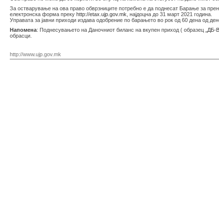
За остварување на ова право обврзниците потребно е да поднесат Барање за прен
електронска форма преку
http://etax.ujp.gov.mk
, најдоцна до 31 март 2021 година.
Управата за јавни приходи издава одобрение по барањето во рок од 60 дена од де
Напомена
: Поднесувањето на Даночниот биланс на вкупен приход ( образец „
ДБ-
обрасци.
http://www.ujp.gov.mk