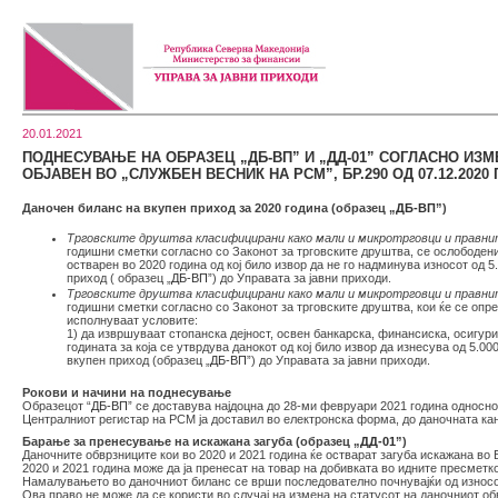
20.01.2021
ПОДНЕСУВАЊЕ НА ОБРАЗЕЦ „ДБ-ВП” И „ДД-01” СОГЛАСНО ИЗ
ОБЈАВЕН ВО „СЛУЖБЕН ВЕСНИК НА РСМ”, БР.290 ОД 07.12.2020
Даночен биланс на вкупен приход за 2020 година (образец „
ДБ-ВП
”)
Трговските друштва класифицирани како мали и микротрговци и правн
годишни сметки согласно со Законот за трговските друштва, се ослободен
остварен во 2020 година од кој било извор да не го надминува износот од 
приход ( образец „
ДБ-ВП
”) до Управата за јавни приходи.
Трговските друштва класифицирани како мали и микротрговци и правни
годишни сметки согласно со Законот за трговските друштва, кои ќе се опре
исполнуваат условите:
1) да извршуваат стопанска дејност, освен банкарска, финансиска, осигурит
годината за која се утврдува данокот од кој било извор да изнесува од 5.0
вкупен приход (образец „
ДБ-ВП
”) до Управата за јавни приходи.
Рокови и начини на поднесување
Образецот “
ДБ-ВП
” се доставува најдоцна до 28-ми февруари 2021 година односно
Централниот регистар на РСМ ја доставил во електронска форма, до даночната ка
Барање за пренесување на искажана загуба (образец „
ДД-01
”)
Даночните обврзниците кои во 2020 и 2021 година ќе остварат загуба искажана во
2020 и 2021 година може да ја пренесат на товар на добивката во идните пресметко
Намалувањето во даночниот биланс се врши последователно почнувајќи од износот
Ова право не може да се користи во случај на измена на статусот на даночниот о