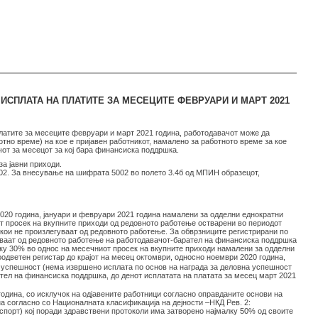
СПЛАТА НА ПЛАТИТЕ ЗА МЕСЕЦИТЕ ФЕВРУАРИ И МАРТ 2021
латите за месеците февруари и март 2021 година, работодавачот може да
тно време) на кое е пријавен работникот, намалено за работното време за кое
ачот за месецот за кој бара финансиска поддршка.
а јавни приходи.
002. За внесување на шифрата 5002 во полето 3.4б од МПИН образецот,
020 година, јануари и февруари 2021 година намалени за одделни еднократни
т просек на вкупните приходи од редовното работење остварени во периодот
 кои не произлегуваат од редовното работење. За обврзниците регистрирани по
уваат од редовното работење на работодавачот-барател на финансиска поддршка
лку 30% во однос на месечниот просек на вкупните приходи намалени за одделни
дветен регистар до крајот на месец октомври, односно ноември 2020 година,
а успешност (нема извршено исплата по основ на награда за деловна успешност
тел на финансиска поддршка, до денот исплатата на платата за месец март 2021
 година, со исклучок на одјавените работници согласно оправданите основи на
а согласно со Националната класификација на дејности –НКД Рев. 2:
спорт) кој поради здравствени протоколи има затворено најмалку 50% од своите