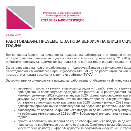
21.04.2021
РАБОТОДАВАЧИ, ПРЕЗЕМЕТЕ ЈА НОВА ВЕРЗИЈА НА КЛИЕНТСКИ
ГОДИНА
Врз основа на Законот за финансиска поддршка на работодавачите погодени од зд
оствари право на финансиска поддршка во износ во износ од најмногу до 21.776 д
работникот остварува надоместок на плата кој не паѓа на товар на работодавачот, 
За остварување на правото работодавачот поднесува Барање за финансиска поддрш
Работодавачот со комплетно Барање (образец
БФП-ИП/3
), за работниците за кои
преземете ја новата верзија на клиентски софтвер (
ТУКА
).
За користење на финансиската поддршка, работодавачот-барател на финансиска п
месечниот просек на вкупните приходи од редовното работење остварени в
приходи кои не произлегуваат од редовното работење на работодавачот-б
ноември, декември 2019 година и јануари 2020 година, односно декември 2
јануари 2020 година, намалувањето на месечниот просек на вкупните при
остварени во периодот ноември, декември 2020 година и јануари 2021 годи
еднократни приходи кои не произлегуваат од редовното работење на работ
работодавачот-барател на финансиска поддршка да не исплатува дивиденда
на работодавачот со шифра 102 во МПИН образецот) или друг вид на годиш
година,
бројот на вработени во месецот за кој се бара финансиска поддршка од ово
престанок на вработување согласно овој закон. Овој услов нема обврска д
угостителска дејност( шифра 56-дејности за подготовка и служење на хран