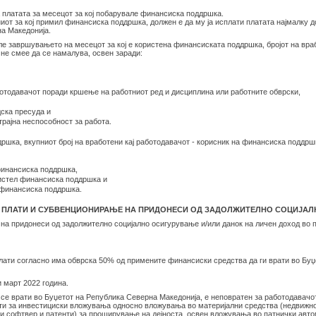
 платата за месецот за кој побарувале финансиска поддршка.
иот за кој примил финансиска поддршка, должен е да му ја исплати платата најмалку 
а Македонија.
 завршувањето на месецот за кој е користена финансиската поддршка, бројот на враб
 не смее да се намалува, освен заради:
ботодавачот поради кршење на работниот ред и дисциплина или работните обврски,
ска пресуда и
рајна неспособност за работа.
шка, вкупниот број на вработени кај работодавачот - корисник на финансиска поддрш
 финансиска поддршка,
ористел финансиска поддршка и
л финансиска поддршка.
А ПЛАТИ И СУБВЕНЦИОНИРАЊЕ НА ПРИДОНЕСИ ОД ЗАДОЛЖИТЕЛНО СОЦИЈА
 на придонеси од задолжително социјално осигурување и/или данок на личен доход во
плати согласно има обврска 50% од примените финансиски средства да ги врати во Бу
 март 2022 година.
а се врати во Буџетот на Република Северна Македонија, е неповратен за работодава
исти за инвестициски вложувања односно вложувања во материјални средства (недвижно
ки софтвер и патенти) за проширување на дејноста, освен вложувања во патнички авто