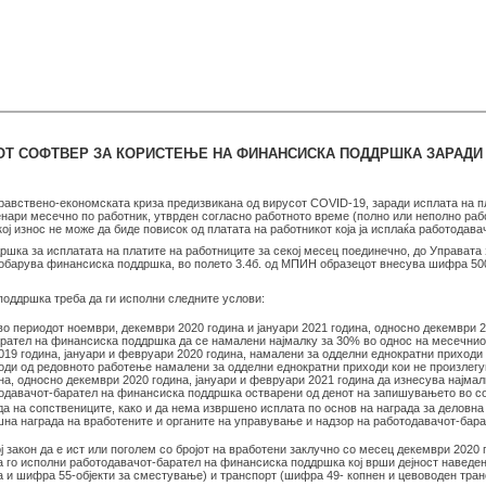
ОТ СОФТВЕР ЗА КОРИСТЕЊЕ НА ФИНАНСИСКА ПОДДРШКА ЗАРАДИ И
равствено-економската криза предизвикана од вирусот COVID-19, заради исплата на п
енари месечно по работник, утврден согласно работното време (полно или неполно рабо
кој износ не може да биде повисок од платата на работникот која ја исплаќа работодав
ка за исплатата на платите на работниците за секој месец поединечно, до Управата з
 побарува финансиска поддршка, во полето 3.4б. од МПИН образецот внесува шифра 5
оддршка треба да ги исполни следните услови:
о периодот ноември, декември 2020 година и јануари 2021 година, односно декември 2
арател на финансиска поддршка да се намалени најмалку за 30% во однос на месечнио
019 година, јануари и февруари 2020 година, намалени за одделни еднократни приходи
ходи од редовното работење намалени за одделни еднократни приходи кои не произлег
на, односно декември 2020 година, јануари и февруари 2021 година да изнесува најма
одавачот-барател на финансиска поддршка остварени од денот на запишувањето во соо
 на сопствениците, како и да нема извршено исплата по основ на награда за деловн
на награда на вработените и органите на управување и надзор на работодавачот-бара
ј закон да е ист или поголем со бројот на вработени заклучно со месец декември 2020
а го исполни работодавачот-барател на финансиска поддршка кој врши дејност наведен
а и шифра 55-објекти за сместување) и транспорт (шифра 49- копнен и цевоводен тран