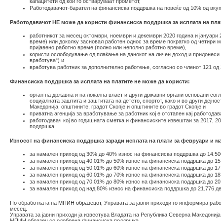
капацитети од кои го остваруваат прометот,
Работодавачот-барател на финансиска поддршка на повеќе од 10% од вкупн
Работодавачот НЕ може да користи финансиска поддршка за исплата на пла
работникот за месец октомври, ноември и декември 2020 година и јануари 
време) или доколку засновал работен однос за време пократко од четири ме
пријавено работно време (полно или неполно работно време),
користи ослободување од плаќање на данокот на личен доход и придонеси 
вработува“) и
вработува работник за дополнително работење, согласно со членот 121 од 
Финансиска поддршка за исплата на платите не може да користи:
орган на државна и на локална власт и други државни органи основани согл
социјалната заштита и заштитата на детето, спортот, како и во други дејно
Македонија, општините, градот Скопје и општините во градот Скопје и
приватна агенција за вработување за работник кој е отстапен кај работодава
работодавач кој во годишната сметка и финансиските извештаи за 2017, 20
поддршка.
Износот на финансиска поддршка заради исплата на плати за февруари и ма
за намален приход од 30% до 40% износ на финансиска поддршка до 14.50
за намален приход од 40,01% до 50% износ на финансиска поддршка до 15
за намален приход од 50,01% до 60% износ на финансиска поддршка до 17
за намален приход од 60,01% до 70% износ на финансиска поддршка до 18
за намален приход од 70,01% до 80% износ на финансиска поддршка до 20
за намален приход од над 80% износ на финансиска поддршка до 21.776 д
По обработката на
МПИН образецот
, Управата за јавни приходи го информира раб
месец.
Управата за јавни приходи ја известува Владата на Република Северна Македонија
МПИН образец со одобрена финансиска поддршка.