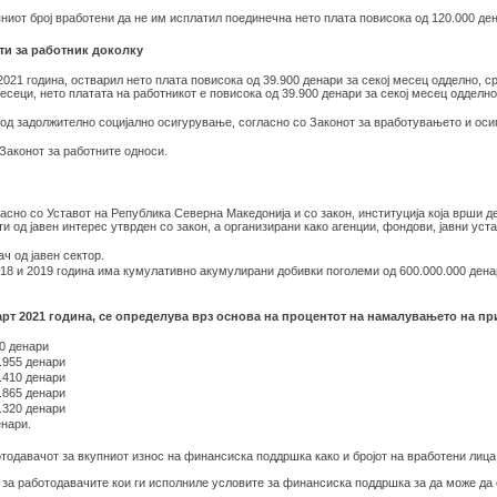
иот број вработени да не им исплатил поединечна нето плата повисока од 120.000 ден
ти за работник доколку
2021 година, остварил нето плата повисока од 39.900 денари за секој месец одделно, 
сеци, нето платата на работникот е повисока од 39.900 денари за секој месец одделно 
од задолжително социјално осигурување, согласно со Законот за вработувањето и осиг
Законот за работните односи.
асно со Уставот на Република Северна Македонија и со закон, институција која врши деј
сти од јавен интерес утврден со закон, а организирани како агенции, фондови, јавни ус
ч од јавен сектор.
18 и 2019 година има кумулативно акумулирани добивки поголеми од 600.000.000 денар
рт 2021 година, се определува врз основа на процентот на намалувањето на пр
0 денари
.955 денари
.410 денари
.865 денари
.320 денари
енари.
отодавачот за вкупниот износ на финансиска поддршка како и бројот на вработени лиц
 за работодавачите кои ги исполниле условите за финансиска поддршка за да може да