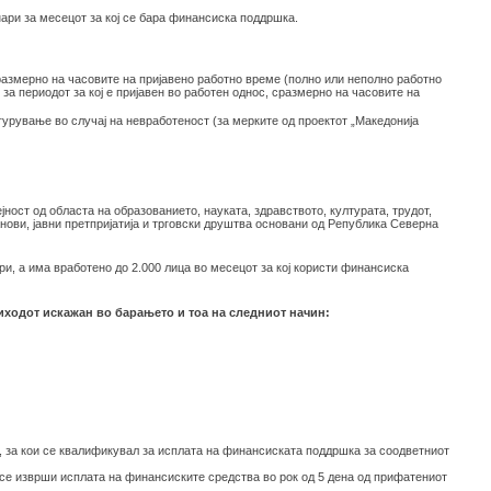
ари за месецот за кој се бара финансиска поддршка.
сразмерно на часовите на пријавено работно време (полно или неполно работно
за периодот за кој е пријавен во работен однос, сразмерно на часовите на
урување во случај на невработеност (за мерките од проектот „Македонија
ност од областа на образованието, науката, здравството, културата, трудот,
танови, јавни претпријатија и трговски друштва основани од Република Северна
и, а има вработено до 2.000 лица во месецот за кој користи финансиска
иходот искажан во барањето и тоа на следниот начин:
а, за кои се квалификувал за исплата на финансиската поддршка за соодветниот
 се изврши исплата на финансиските средства во рок од 5 дена од прифатениот