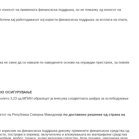
до износот на примената финансиска поддршка, но не помалку од износот на
отени кај работодавачот кој користи финансиска поддршка за исплата на плати,
ка не смее да се намали по наведените основи на оправдан престанок, за повеќе
ЛНО ОСИГУРУВАЊЕ
 полето 3.23 од МПИН образецот ја внесува соодветната шифра за ослободување
џетот на Република Северна Македонија
по доставено решение од страна на
чот корисник на финансиска поддршка доколку примените финансиски средства од
сти, постројки и опрема), вклучително и вложувањата во материјални средства
мобили, мебел, теписи, аудио визуелни средства, бела техника, уметнички дела