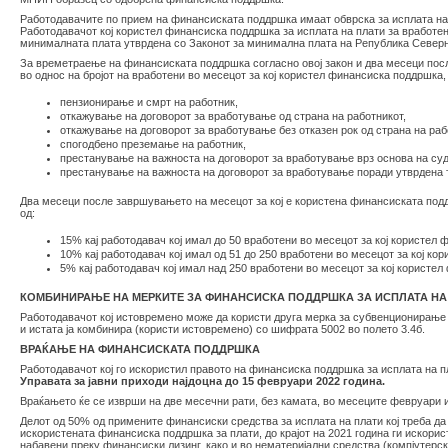
Работодавачите по прием на финансиската поддршка имаат обврска за исплата на
Работодавачот кој користел финансиска поддршка за исплата на плати за вработен
минималната плата утврдена со Законот за минимална плата на Република Северн
За времетраење на финансиската поддршка согласно овој закон и два месеци после
во однос на бројот на вработени во месецот за кој користел финансиска поддршка,
пензионирање и смрт на работник,
откажување на договорот за вработување од страна на работникот,
откажување на договорот за вработување без отказен рок од страна на ра
спогодбено преземање на работник,
престанување на важноста на договорот за вработување врз основа на суд
престанување на важноста на договорот за вработување поради утврдена т
Два месеци после завршувањето на месецот за кој е користена финансиската поддр
од:
15% кај работодавач кој имал до 50 вработени во месецот за кој користел
10% кај работодавач кој имал од 51 до 250 вработени во месецот за кој к
5% кај работодавач кој имал над 250 вработени во месецот за кој користе
КОМБИНИРАЊЕ НА МЕРКИТЕ ЗА ФИНАНСИСКА ПОДДРШКА ЗА ИСПЛАТА Н
Работодавачот кој истовремено може да користи друга мерка за субвенционирање
и истата ја комбинира (користи истовремено) со шифрата 5002 во полето 3.4б.
ВРАЌАЊЕ НА ФИНАНСИСКАТА ПОДДРШКА
Работодавачот кој го искористил правото на финансиска поддршка за исплата на 
Управата за јавни приходи најдоцна до 15 февруари 2022 година.
Враќањето ќе се изврши на две месечни рати, без камата, во месеците февруари и
Делот од 50% од примените финансиски средства за исплата на плати кој треба д
искористената финансиска поддршка за плати, до крајот на 2021 година ги искор
набавени преку финансиски лизинг, како и во нематеријални средства (компјутерс