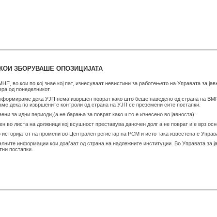
А КОИ ЗБОРУВАШЕ ОПОЗИЦИЈАТА
Е, во кои по кој знае кој пат, изнесуваат невистини за работењето на Управата за јав
ера од понеделникот.
информираме дека УЈП нема извршен поврат како што беше наведено од страна на В
е дека по извршените контроли од страна на УЈП се преземени сите постапки.
ни за идни периоди,(а не барања за поврат како што е изнесено во јавноста).
ен во листа на должници кој всушност преставува даночен долг а не поврат и е врз ос
 историјатот на промени во Централен регистар на РСМ и исто така известена е Упра
алните информации кои доаѓаат од страна на надлежните институции. Во Управата за ја
тни постапки.