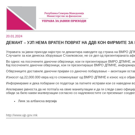
20.01.2024
ДЕМАНТ – УЈП НЕМА ВРАТЕН ПОВРАТ НА ДДВ КОН ФИРМИТЕ З
Управата за јавни приходи најостро ги демантира наводите од страна на ВМРО ДПМН
Случаите за кои денеска зборуваше Стоилковски, не се дел од презентираната аф
Во однос на посочените даночни обврзници, кои ги презентираше ВМРО ДПМНЕ, 
Кај посочените даночни обврзници, кои ги презентираше ВМРО ДПМНЕ, информирам
Обврзниците доставиле даночни пријави со даночно побарување – аконтации оставе
Износот од 22,000.000 евра кој го споменуваат од ВМРО ДПМНЕ е износ кој е објав
Информираме и дека побарани се податоци за патните исправи кои се наведени во
Апелираме јавноста да не потпаѓа на овие манипулации и да ги следи само официј
обиди за било какви малверзации согласно со надлежностите си преземаат соодве
Линк за албанска
верзијa
http://www.ujp.gov.mk