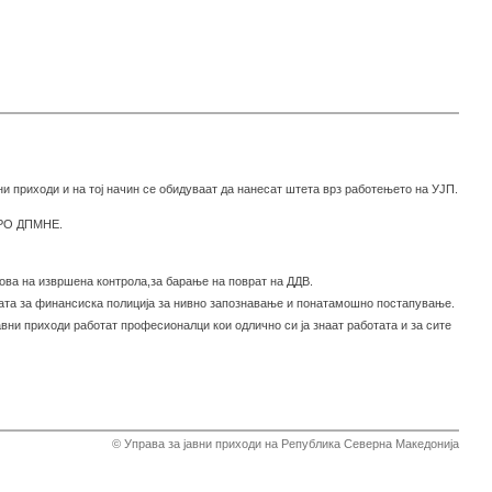
ни приходи и на тој начин се обидуваат да нанесат штета врз работењето на УЈП.
МРО ДПМНЕ.
нова на извршена контрола,за барање на поврат на ДДВ.
вата за финансиска полиција за нивно запознавање и понатамошно постапување.
вни приходи работат професионалци кои одлично си ја знаат работата и за сите
© Управа за јавни приходи на Република Северна Македонија