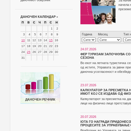
даночниот обврзник
За начи
начела 
преземе
ДАНОЧЕН КАЛЕНДАР
»
П
В
С
Ч
П
С
Н
1
2
Година
Месец
Тип 
3
4
5
6
7
8
9
10
11
12
13
14
15
16
17
18
19
20
21
22
23
24.07.2026
24
25
26
27
28
29
30
ФЕР ТУРИЗАМ ЗАПОЧНУВА СО
СЕЗОНА
31
Во екот на летната туристичка с
од истите, Управата за јавни п
даночна усогласеност и обезбеду
23.07.2026
КАЛКУЛАТОР ЗА ПРЕСМЕТКА 
ИМОТ КОЈ СЕ ИЗДАВА ОД ФИ
Калкулаторот за пресметка на да
лице на физичко лице претставув
20.07.2026
IOTA ГО НАГРАДИ ПРИДОНЕС
ПРОЦЕСИТЕ ЗА УПРАВУВАЊЕ 
Вработени во Управата за јавни