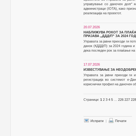
управување со даночен долг“ к
администраци (IOTA), како приз
реализација на проектот.
20.07.2026
НАБЛИЖУВА РОКОТ ЗА ПЛАЌ
ПРИЈАВА „ДДД/П” ЗА 2024 ГО
Управата за јавни приходи ги по
данок (КДДД/П) за 2024 година 
дека последен рок за плаќање на д
17.07.2026
ИЗВЕСТУВАЊЕ ЗА НЕОДОБРЕ
Управата за јавни приходи ги 
регистрација во системот е-Да
кориснички профил на даночен об
Страници:
1
2
3
4
5
…
226
227
22
Испрати
|
Печати