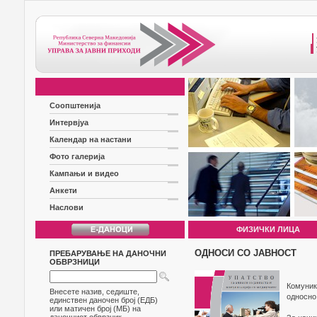
Соопштенија
Интервјуа
Календар на настани
Фото галерија
Кампањи и видео
Анкети
Наслови
ФИЗИЧКИ ЛИЦА
ОДНОСИ СО ЈАВНОСТ
ПРЕБАРУВАЊЕ НА ДАНОЧНИ
ОБВРЗНИЦИ
Комуник
Внесете назив, седиште,
односно
единствен даночен број (ЕДБ)
или матичен број (МБ) на