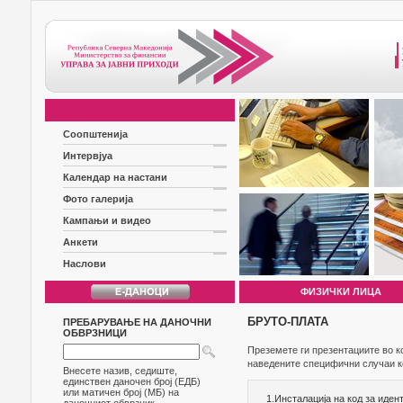
Соопштенија
Интервјуа
Календар на настани
Фото галерија
Кампањи и видео
Анкети
Наслови
ФИЗИЧКИ ЛИЦА
БРУТО-ПЛАТА
ПРЕБАРУВАЊЕ НА ДАНОЧНИ
ОБВРЗНИЦИ
Преземете ги презентациите во к
наведените специфични случаи ко
Внесете назив, седиште,
единствен даночен број (ЕДБ)
или матичен број (МБ) на
1.Инсталација на код за иден