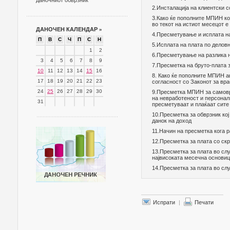
даночниот обврзник
2.Инсталација на клиентски 
3.Како ќе пополните МПИН ко
во текот на истиот месецот е
ДАНОЧЕН КАЛЕНДАР
»
4.Пресметување и исплата на 
П
В
С
Ч
П
С
Н
5.Исплата на плата по делов
1
2
6.Пресметување на разлика н
3
4
5
6
7
8
9
7.Пресметка на бруто-плата 
10
11
12
13
14
15
16
8. Како ќе пополните МПИН а
17
18
19
20
21
22
23
согласност со Законот за вр
24
25
26
27
28
29
30
9.Пресметка МПИН за самовра
на невработеност и персоналн
31
пресметуваат и плаќаат сите
10.Пресметка за обврзник ко
данок на доход
11.Начин на пресметка кога р
12.Пресметка за плата со ск
13.Пресметка за плата во слу
највисоката месечна основи
14.Пресметка за плата во сл
Испрати
|
Печати