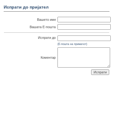
Испрати до пријател
Вашето име
Вашата Е-пошта
Испрати до
(Е-пошта на примачот)
Коментар