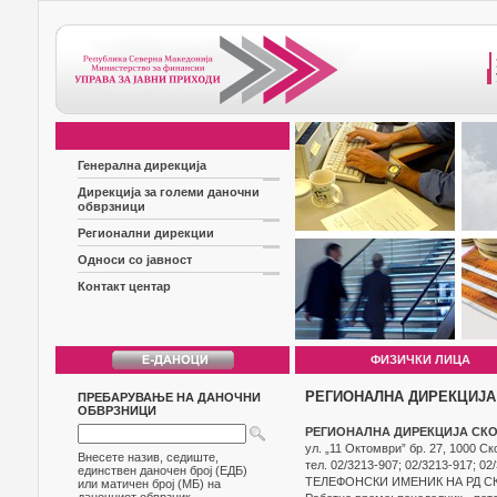
Генерална дирекција
Дирекција за големи даночни
обврзници
Регионални дирекции
Односи со јавност
Контакт центар
ФИЗИЧКИ ЛИЦА
РЕГИОНАЛНА ДИРЕКЦИЈА
ПРЕБАРУВАЊЕ НА ДАНОЧНИ
ОБВРЗНИЦИ
РЕГИОНАЛНА ДИРЕКЦИЈА СК
ул. „11 Октомври” бр. 27, 1000 Ск
Внесете назив, седиште,
тел. 02/3213-907; 02/3213-917; 02
единствен даночен број (ЕДБ)
ТЕЛЕФОНСКИ ИМЕНИК НА РД СК
или матичен број (МБ) на