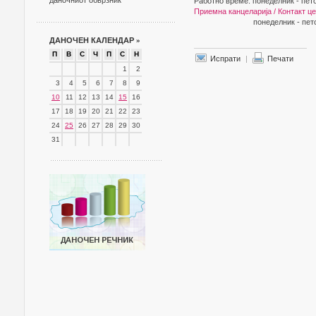
даночниот обврзник
Работно време: понеделник - пето
Приемна канцеларија / Контакт ц
понеделник - петок 08.0
ДАНОЧЕН КАЛЕНДАР
»
П
В
С
Ч
П
С
Н
Испрати
|
Печати
1
2
3
4
5
6
7
8
9
10
11
12
13
14
15
16
17
18
19
20
21
22
23
24
25
26
27
28
29
30
31